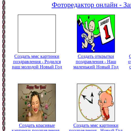
Фоторедактор онлайн - За
Создать ммс картинки
Создать открытки
поздравления - Родился
поздравления - Наш
о
наш молодой Новый Год
маленький Новый Год
Создать красивые
Создать ммс картинки
картинки поздравления -
поздравления - Новый Год