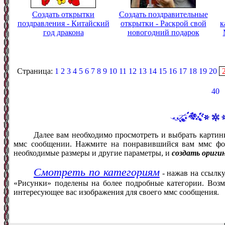
Создать открытки
Создать поздравительные
поздравления - Китайский
открытки - Раскрой свой
к
год дракона
новогодний подарок
Страница:
1
2
3
4
5
6
7
8
9
10
11
12
13
14
15
16
17
18
19
20
40
Далее вам необходимо просмотреть и выбрать картин
ммс сообщении. Нажмите на понравившийся вам ммс фот
необходимые размеры и другие параметры, и
создать ориги
Смотреть по категориям
- нажав на ссылку
«Рисунки» поделены на более подробные категории. Возм
интересующее вас изображения для своего ммс сообщения.