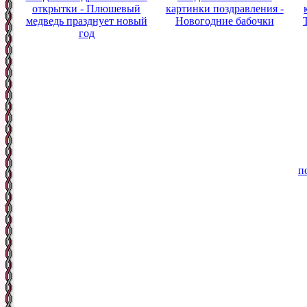
открытки - Плюшевый
картинки поздравления -
медведь празднует новый
Новогодние бабочки
год
п