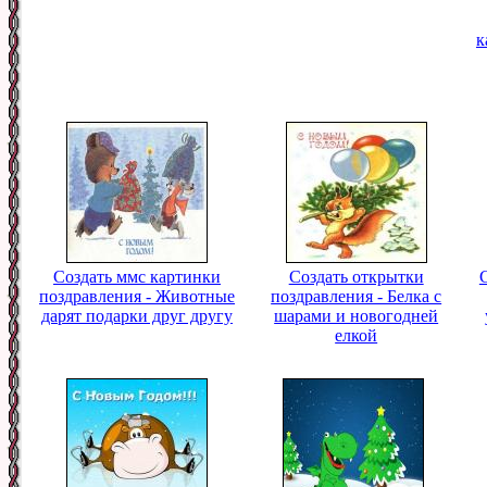
к
Создать ммс картинки
Создать открытки
поздравления - Животные
поздравления - Белка с
дарят подарки друг другу
шарами и новогодней
елкой