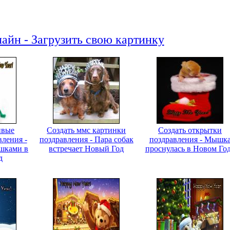
айн - Загрузить свою картинку
ивые
Создать ммс картинки
Создать открытки
вления -
поздравления - Пара собак
поздравления - Мышк
ушками в
встречает Новый Год
проснулась в Новом Го
д