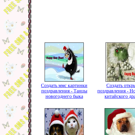
Создать ммс картинки
Создать откр
поздравления - Танцы
поздравления - Н
новогоднего быка
китайского др