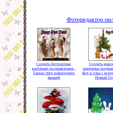
Фоторедактор онл
Создать бесплатные
Создать крас
картинки поздравления -
картинки поздра
Танцы трех новогодних
Кот и елка с игр
мышей
Новый Го