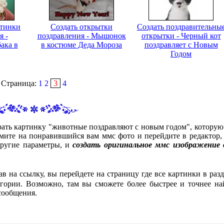
ртинки
Создать открытки
Создать поздравительны
я -
поздравления - Мышонок
открытки - Черный кот
ака в
в костюме Деда Мороза
поздравляет с Новым
Годом
Страница:
1
2
3
4
рать картинку "животные поздравляют с новым годом", которую
мите на понравившийся вам ммс фото и перейдите в редактор, 
другие параметры, и
создать оригинальное ммс изображение 
ав на ссылку, вы перейдете на страницу где все картинки в разд
гории. Возможно, там вы сможете более быстрее и точнее на
сообщения.