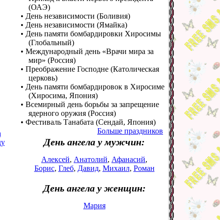
(ОАЭ)
• День независимости (Боливия)
• День независимости (Ямайка)
• День памяти бомбардировки Хиросимы
(Глобальный)
• Международный день «Врачи мира за
мир» (Россия)
• Преображение Господне (Католическая
церковь)
• День памяти бомбардировок в Хиросиме
(Хиросима, Япония)
• Всемирный день борьбы за запрещение
ядерного оружия (Россия)
• Фестиваль Танабата (Сендай, Япония)
Больше праздников
а
День ангела у мужчин:
ду
Алексей
,
Анатолий
,
Афанасий
,
Борис
,
Глеб
,
Давид
,
Михаил
,
Роман
День ангела у женщин:
Мария