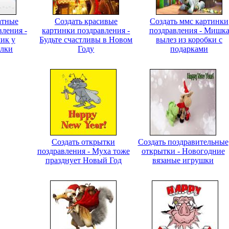
атные
Создать красивые
Создать ммс картинки
вления -
картинки поздравления -
поздравления - Мишк
ик у
Будьте счастливы в Новом
вылез из коробки с
елки
Году
подарками
Создать открытки
Создать поздравительные
поздравления - Муха тоже
открытки - Новогодние
празднует Новый Год
вязаные игрушки