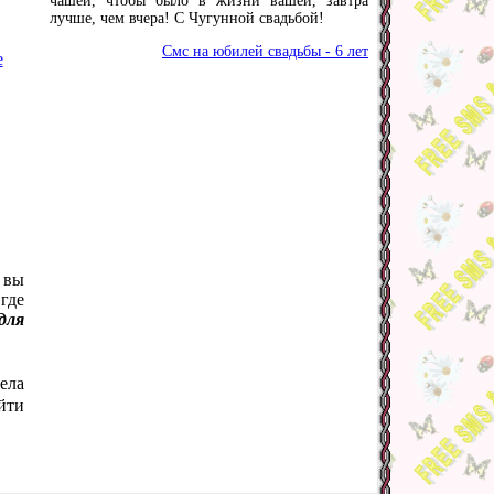
чашей, чтобы было в жизни вашей, завтра
лучше, чем вчера! С Чугунной свадьбой!
Смс на юбилей свадьбы - 6 лет
е
 вы
где
для
ела
йти