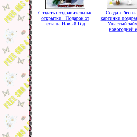
Создать поздравительные
Создать беспл
открытки - Подарок от
картинки поздра
кота на Новый Год
Ушастый зайч
новогодней 