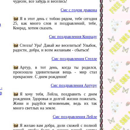
чудесен, все забудь и веселись!
Смс с годом дракона
Я в этот день с тобою рядом, тебе сегодня
25, как много слов и поздравлений, тебе,
а
Конрад, хотим сказать.
Смс поздравления Конраду
Стелла! Ура! Давай же веселиться! Улыбок,
радости, добра, и всем желаньям - сбыться!
Смс поздравления Стелле
Артур, в тот день, когда ты родился,
произошла удивительная вещь - мир стал
прекраснее. С днем рождения!
Смс поздравления Артуру
 -
р
Я хочу тебя, Лейла, поздравить с днем
рождения. Здоровья и долгой жизни пожелать.
Живи и радуйся мгновеньям, ведь их так
много светлых на земле.
Смс поздравления Лейле
Я желаю вам добра, доли схожей с полной