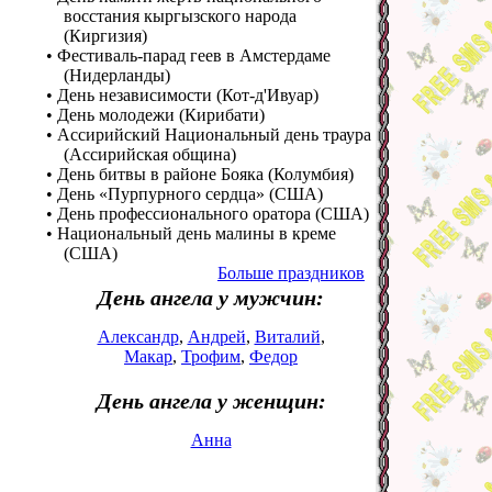
восстания кыргызского народа
(Киргизия)
• Фестиваль-парад геев в Амстердаме
(Нидерланды)
• День независимости (Кот-д'Ивуар)
• День молодежи (Кирибати)
• Ассирийский Национальный день траура
(Ассирийская община)
• День битвы в районе Бояка (Колумбия)
• День «Пурпурного сердца» (США)
• День профессионального оратора (США)
• Национальный день малины в креме
(США)
Больше праздников
День ангела у мужчин:
Александр
,
Андрей
,
Виталий
,
Макар
,
Трофим
,
Федор
День ангела у женщин:
Анна