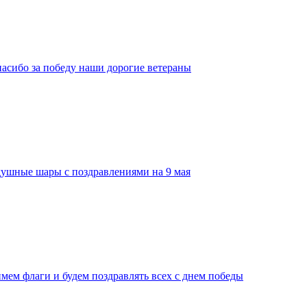
пасибо за победу наши дорогие ветераны
душные шары с поздравлениями на 9 мая
мем флаги и будем поздравлять всех с днем победы