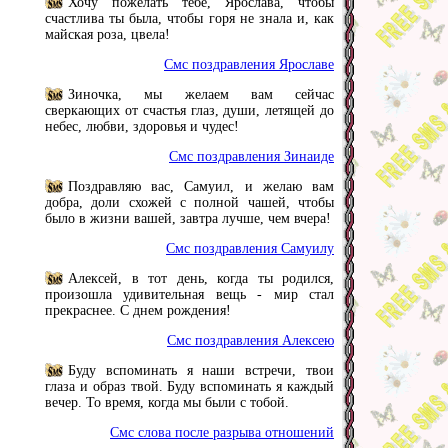
Хочу пожелать тебе, Ярослава, чтобы
счастлива ты была, чтобы горя не знала и, как
майская роза, цвела!
Смс поздравления Ярославе
Зиночка, мы желаем вам сейчас
сверкающих от счастья глаз, души, летящей до
небес, любви, здоровья и чудес!
Смс поздравления Зинаиде
Поздравляю вас, Самуил, и желаю вам
добра, доли схожей с полной чашей, чтобы
было в жизни вашей, завтра лучше, чем вчера!
Смс поздравления Самуилу
Алексей, в тот день, когда ты родился,
произошла удивительная вещь - мир стал
прекраснее. С днем рождения!
Смс поздравления Алексею
Буду вспоминать я наши встречи, твои
глаза и образ твой. Буду вспоминать я каждый
вечер. То время, когда мы были с тобой.
Смс слова после разрыва отношений