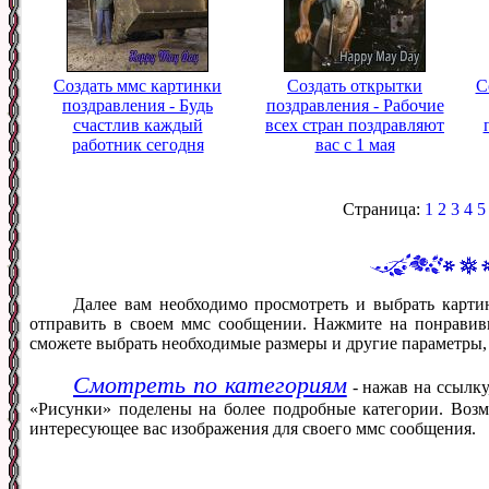
Создать ммс картинки
Создать открытки
С
поздравления - Будь
поздравления - Рабочие
счастлив каждый
всех стран поздравляют
работник сегодня
вас с 1 мая
Страница:
1
2
3
4
5
Далее вам необходимо просмотреть и выбрать карти
отправить в своем ммс сообщении. Нажмите на понравив
сможете выбрать необходимые размеры и другие параметры,
Смотреть по категориям
- нажав на ссылку
«Рисунки» поделены на более подробные категории. Возм
интересующее вас изображения для своего ммс сообщения.