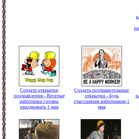
к
на
Создать открытки
Создать поздравительные
поздравления - Веселые
открытки - Будь
к
работники готовы
счастливым работником 1
праздновать 1 мая
мая