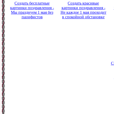
Создать бесплатные
Создать красивые
картинки поздравления -
картинки поздравления -
Мы празднуем 1 мая без
Не каждое 1 мая проходит
пацифистов
в спокойной обстановке
С