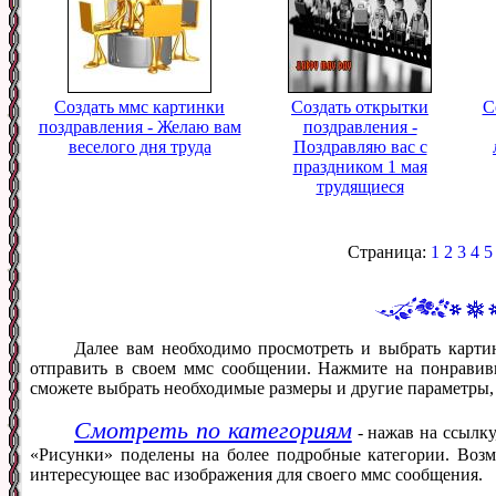
Создать ммс картинки
Создать открытки
С
поздравления - Желаю вам
поздравления -
веселого дня труда
Поздравляю вас с
праздником 1 мая
трудящиеся
Страница:
1
2
3
4
5
Далее вам необходимо просмотреть и выбрать карти
отправить в своем ммс сообщении. Нажмите на понравив
сможете выбрать необходимые размеры и другие параметры,
Смотреть по категориям
- нажав на ссылку
«Рисунки» поделены на более подробные категории. Возм
интересующее вас изображения для своего ммс сообщения.