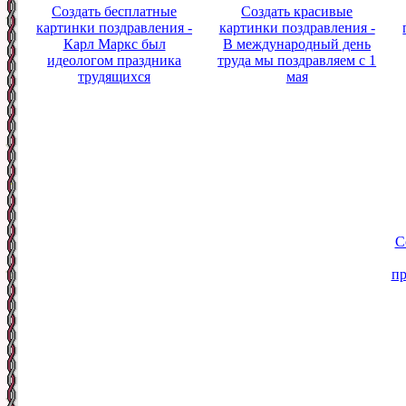
Создать бесплатные
Создать красивые
картинки поздравления -
картинки поздравления -
Карл Маркс был
В международный день
идеологом праздника
труда мы поздравляем с 1
трудящихся
мая
С
пр