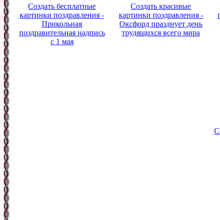
Создать бесплатные
Создать красивые
картинки поздравления -
картинки поздравления -
Прикольная
Оксфорд празднует день
поздравительная надпись
трудящихся всего мира
с 1 мая
С