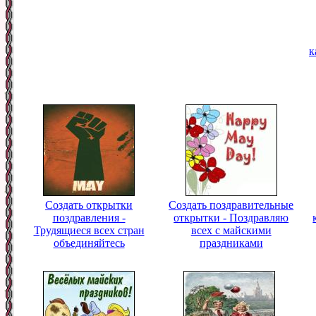
к
Создать открытки
Создать поздравительные
поздравления -
открытки - Поздравляю
Трудящиеся всех стран
всех с майскими
объединяйтесь
праздниками