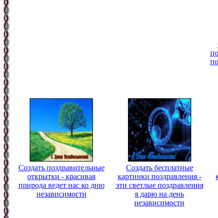
по
по
Создать поздравительные
Создать бесплатные
открытки - красивая
картинки поздравления -
природа ведет нас ко дню
эти светлые поздравления
независимости
я дарю на день
независимости