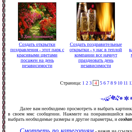
Создать открытки
Создать поздравительные
поздравления - этот парк с
открытки - у нас в теплой
к
красивыми цветами
компании все начнут
посажен на день
праздновать день
независимости
независимости
Страница:
1
2
3
4
5
6
7
8
9
10
11
1
Далее вам необходимо просмотреть и выбрать картинк
в своем ммс сообщении. Нажмите на понравившийся вам
выбрать необходимые размеры и другие параметры, и
созда
Смотреть по категориям
- нажав на ссылку