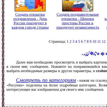
Создать открытки
Создать поздравительные
поздравления - День
открытки - Широки
к
России празднуют в
просторы России и
каждом городе страны
празднуют независимость
Страница:
1
2
3
4
5
6
7
8
9
10
11
12
Далее вам необходимо просмотреть и выбрать картинк
в своем ммс сообщении. Нажмите на понравившийся вам
выбрать необходимые размеры и другие параметры, и
созда
Смотреть по категориям
- нажав на ссылку
«Рисунки» поделены на более подробные категории. Возм
интересующее вас изображения для своего ммс сообщения.