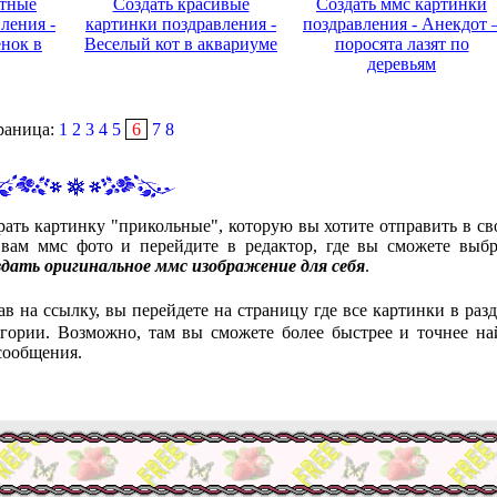
атные
Создать красивые
Создать ммс картинки
ления -
картинки поздравления -
поздравления - Анекдот 
нок в
Веселый кот в аквариуме
поросята лазят по
деревьям
раница:
1
2
3
4
5
6
7
8
рать картинку "прикольные", которую вы хотите отправить в св
ам ммс фото и перейдите в редактор, где вы сможете выбр
здать оригинальное ммс изображение для себя
.
ав на ссылку, вы перейдете на страницу где все картинки в разд
гории. Возможно, там вы сможете более быстрее и точнее на
сообщения.