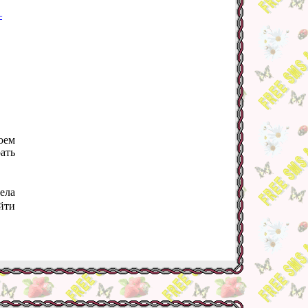
–
оем
ать
ела
йти