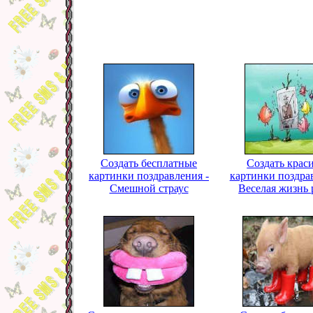
Создать бесплатные
Создать крас
картинки поздравления -
картинки поздра
Смешной страус
Веселая жизнь