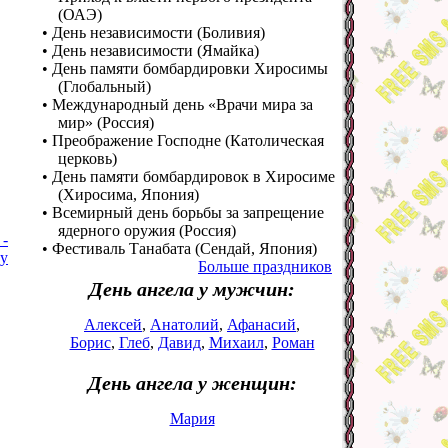
(ОАЭ)
• День независимости (Боливия)
• День независимости (Ямайка)
• День памяти бомбардировки Хиросимы
(Глобальный)
• Международный день «Врачи мира за
мир» (Россия)
• Преображение Господне (Католическая
церковь)
• День памяти бомбардировок в Хиросиме
(Хиросима, Япония)
• Всемирный день борьбы за запрещение
ядерного оружия (Россия)
 -
• Фестиваль Танабата (Сендай, Япония)
фу
Больше праздников
День ангела у мужчин:
Алексей
,
Анатолий
,
Афанасий
,
Борис
,
Глеб
,
Давид
,
Михаил
,
Роман
День ангела у женщин:
Мария