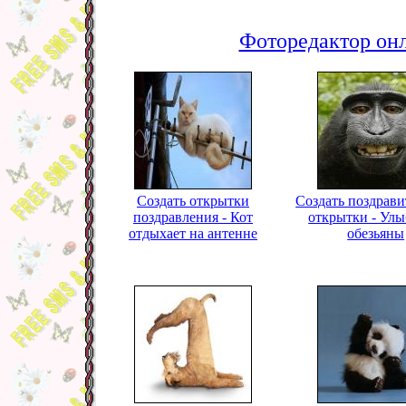
Фоторедактор онл
Создать открытки
Создать поздрав
поздравления - Кот
открытки - Улы
отдыхает на антенне
обезьяны