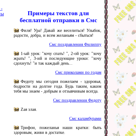
 -
Примеры текстов для
ны
бесплатной отправки в Смс
Филя! Ура! Давай же веселиться! Улыбок,
радости, добра, и всем желаньям - сбыться!
Смс поздравления Филиппу
1-ый урок: "хочу спать! ", 2-ой урок: "хочу
жрать! ", 3-ий и последующие уроки: "хочу
сдохнуть! "и так каждый день...
Смс приколами по годам
Федоту мы сегодня пожелаем - здоровья,
бодрости на долгие года. Будь таким, каким
тебя мы знаем - добрым и отзывчивым всегда.
Смс поздравления Федоту
Zая злая.
Смс каламбурами
Трифон, пожеланья наши кратки: быть
здоровым, живи в достатке.