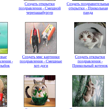
Создать открытки
Создать поздравительны
поздравления - Смешной
открытки - Прикольная
черепашабургер
панда
ивые
Создать ммс картинки
Создать открытки
вления -
поздравления - Смешные
поздравления -
 рыбок
хот-доги
Прикольный котенок