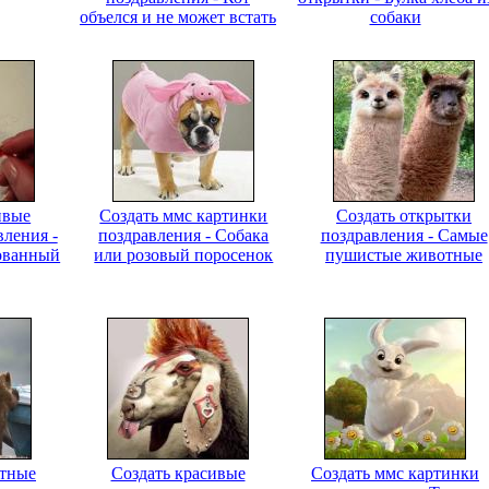
объелся и не может встать
собаки
ивые
Создать ммс картинки
Создать открытки
вления -
поздравления - Собака
поздравления - Самые
ованный
или розовый поросенок
пушистые животные
атные
Создать красивые
Создать ммс картинки