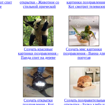
от спит
открытки - Животное со
картинки поздравления
е
стильной прической
Кот смотрит телевизо
Создать красивые
Создать ммс картинки
картинки поздравления -
поздравления - Ванна для
Панда спит на дереве
попугая
Создать открытки
Создать поздравительны
поздравления - Кот
открытки - Булка хлеба и