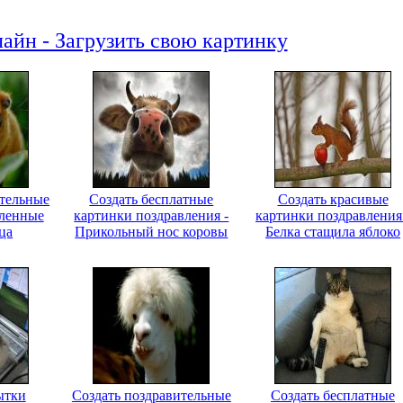
айн - Загрузить свою картинку
ительные
Создать бесплатные
Создать красивые
вленные
картинки поздравления -
картинки поздравления
ца
Прикольный нос коровы
Белка стащила яблоко
ытки
Создать поздравительные
Создать бесплатные