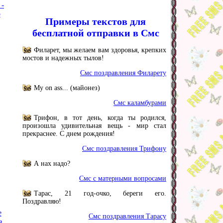
 -
р
Примеры текстов для
бесплатной отправки в Смс
Филарет, мы желаем вам здоровья, крепких
мостов и надежных тылов!
Смс поздравления Филарету
My on ass... (майонез)
Смс каламбурами
Трифон, в тот день, когда ты родился,
произошла удивительная вещь - мир стал
прекраснее. С днем рождения!
Смс поздравления Трифону
А нах надо?
Смс с матерными вопросами
Тарас, 21 год-очко, береги его.
Поздравляю!
е
Смс поздравления Тарасу
з