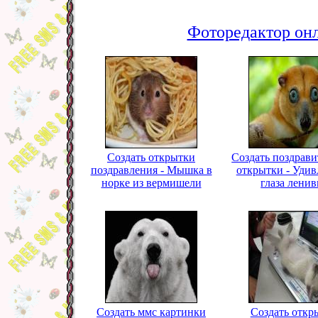
Фоторедактор онл
Создать открытки
Создать поздрав
поздравления - Мышка в
открытки - Уди
норке из вермишели
глаза ленив
Создать ммс картинки
Создать откр