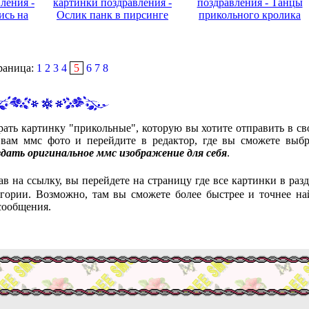
ления -
картинки поздравления -
поздравления - Танцы
ись на
Ослик панк в пирсинге
прикольного кролика
раница:
1
2
3
4
5
6
7
8
рать картинку "прикольные", которую вы хотите отправить в св
ам ммс фото и перейдите в редактор, где вы сможете выбр
здать оригинальное ммс изображение для себя
.
ав на ссылку, вы перейдете на страницу где все картинки в разд
гории. Возможно, там вы сможете более быстрее и точнее на
сообщения.