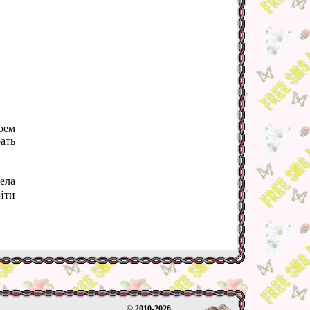
оем
ать
ела
йти
© 2010-2026