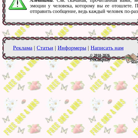
Алевтины
. Смс скачаная, прочитанная вами, 
эмоции у человека, которому вы ее отошлете. 
отправить сообщение, ведь каждый человек по-ра
Реклама
|
Статьи
|
Информеры
|
Написать нам
© 2010-2026
JNKompany