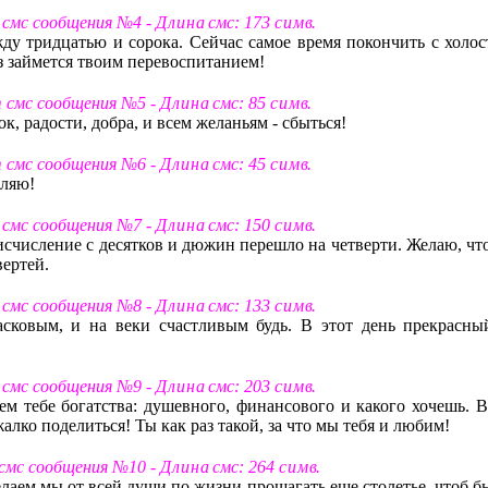
т смс сообщения №4 -
Д л и н а
смс: 173
с и м в
.
ду тридцатью и сорока. Сейчас самое время покончить с холос
з займется твоим перевоспитанием!
т смс сообщения №5 -
Д л и н а
смс: 85
с и м в
.
к, радости, добра, и всем желаньям - сбыться!
т смс сообщения №6 -
Д л и н а
смс: 45
с и м в
.
вляю!
т смс сообщения №7 -
Д л и н а
смс: 150
с и м в
.
тоисчисление с десятков и дюжин перешло на четверти. Желаю, ч
вертей.
т смс сообщения №8 -
Д л и н а
смс: 133
с и м в
.
асковым, и на веки счастливым будь. В этот день прекрасны
т смс сообщения №9 -
Д л и н а
смс: 203
с и м в
.
м тебе богатства: душевного, финансового и какого хочешь. В
 жалко поделиться! Ты как раз такой, за что мы тебя и любим!
 смс сообщения №10 -
Д л и н а
смс: 264
с и м в
.
елаем мы от всей души по жизни прошагать еще столетье, чтоб б