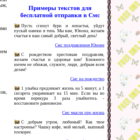
ым,
Примеры текстов для
бесплатной отправки в Смс
Пусть сгинут бури и ненастья, уйдут
ыми
пускай навеки в тень. Мы вам, Юнона, желаем
счастья в ваш самый добрый, светлый день!
Смс поздравления Юноне
нем
С рождеством христовым поздравляя,
желаем счастья и здоровья вам! Ближнего
ничем не обижая, служите, люди, добрым всем
делам!
Смс на рождество
1 улыбка продлевает жизнь на 5 минут, а 1
ов,
сигарета укорачивает на 15 мин. Если вы во
время перекура 3 раза улыбнетесь -
восстановите равновесие.
Смс мысли про жизнь
С добрым утром, любимый! Как твое
настроенье? Чашку кофе, мой милый, выпивай
поскорее.