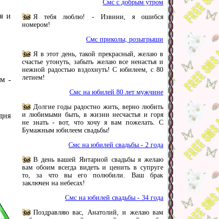
Смс с добрым утром
я и
Я тебя люблю! - Извини, я ошибся
номером!
Смс приколы, розыгрыши
Я в этот день, такой прекрасный, желаю в
счастье утонуть, забыть желаю все ненастья и
нежной радостью вздохнуть! С юбилеем, с 80
летием!
м -
Смс на юбилей 80 лет мужчине
Долгие годы радостно жить, верно любить
и любимыми быть, в жизни несчастья и горя
одня
не знать - вот, что хочу я вам пожелать. С
Бумажным юбилеем свадьбы!
Смс на юбилей свадьбы - 2 года
В день вашей Янтарной свадьбы я желаю
вам обоим всегда видеть и ценить в супруге
то, за что вы его полюбили. Ваш брак
заключен на небесах!
Смс на юбилей свадьбы - 34 года
Поздравляю вас, Анатолий, и желаю вам