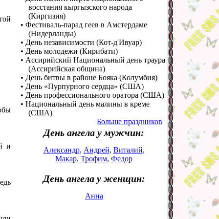
восстания кыргызского народа
(Киргизия)
той
• Фестиваль-парад геев в Амстердаме
(Нидерланды)
• День независимости (Кот-д'Ивуар)
• День молодежи (Кирибати)
• Ассирийский Национальный день траура
(Ассирийская община)
• День битвы в районе Бояка (Колумбия)
• День «Пурпурного сердца» (США)
• День профессионального оратора (США)
• Национальный день малины в креме
тобы
(США)
Больше праздников
День ангела у мужчин:
й и
Александр
,
Андрей
,
Виталий
,
Макар
,
Трофим
,
Федор
День ангела у женщин:
едь
Анна
ыли