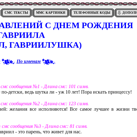
СМС ТЕКСТЫ
ММС КАРТИНКИ
ТЕЛЕФОННЫЕ КОДЫ
ДОПОЛ
РАВЛЕНИЙ С ДНЕМ РОЖДЕНИЯ
ГАВРИИЛА
Л, ГАВРИИЛУШКА)
я
По именам
т смс сообщения №1 -
Д л и н а
смс: 101
с и м в
.
 по-детски, ведь шутка ли - уж 10 лет! Пора искать принцессу!
т смс сообщения №2 -
Д л и н а
смс: 123
с и м в
.
ней: желания все исполняются! Все самое лучшее в жизни тв
т смс сообщения №3 -
Д л и н а
смс: 81
с и м в
.
авриил - это парень, что живет для нас.