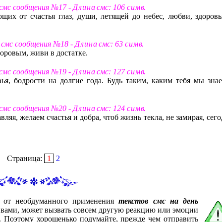
 смс сообщения №17 -
Д л и н а
смс: 106
с и м в
.
щих от счастья глаз, души, летящей до небес, любви, здоровь
т смс сообщения №18 -
Д л и н а
смс: 63
с и м в
.
оровым, живи в достатке.
 смс сообщения №19 -
Д л и н а
смс: 127
с и м в
.
ья, бодрости на долгие года. Будь таким, каким тебя мы знае
 смс сообщения №20 -
Д л и н а
смс: 124
с и м в
.
ляя, желаем счастья и добра, чтоб жизнь текла, не замирая, сег
Страница:
1
2
с от необдуманного применения
текстов смс на день
я вами, может вызвать совсем другую реакцию или эмоции
е. Поэтому хорошенько подумайте, прежде чем отправить