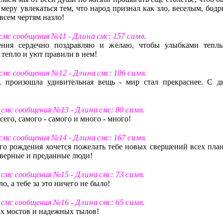
меру увлекаться тем, что народ признал как зло, веселым, бодр
всем чертям назло!
 смс сообщения №11 -
Д л и н а
смс: 157
с и м в
.
ения сердечно поздравляю и желаю, чтобы улыбками тепл
 тепло и уют правили в нем!
 смс сообщения №12 -
Д л и н а
смс: 106
с и м в
.
я, произошла удивительная вещь - мир стал прекраснее. С д
т смс сообщения №13 -
Д л и н а
смс: 80
с и м в
.
всего, самого - самого и много - много!
 смс сообщения №14 -
Д л и н а
смс: 167
с и м в
.
его рождения хочется пожелать тебе новых свершений всех план
о верные и преданные люди!
т смс сообщения №15 -
Д л и н а
смс: 73
с и м в
.
о, а тебе за это ничего не было!
т смс сообщения №16 -
Д л и н а
смс: 65
с и м в
.
их мостов и надежных тылов!