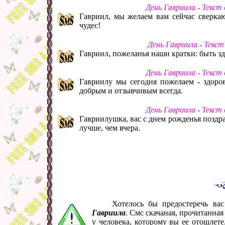
День Гавриила - Текст
Гавриил, мы желаем вам сейчас сверкаю
чудес!
День Гавриила - Текс
Гавриил, пожеланья наши кратки: быть зд
День Гавриила - Текст
Гавриилу мы сегодня пожелаем - здоров
добрым и отзывчивым всегда.
День Гавриила - Текст
Гавриилушка, вас с днем рожденья поздрав
лучше, чем вчера.
Хотелось бы предостеречь ва
Гавриила
. Смс скачаная, прочитанна
у человека, которому вы ее отошлет