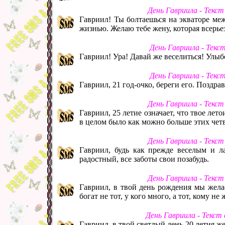
День Гавриила - Текс
Гавриил! Ты болтаешься на экваторе меж
жизнью. Желаю тебе жену, которая всерье
День Гавриила - Текс
Гавриил! Ура! Давай же веселиться! Улыбо
День Гавриила - Текс
Гавриил, 21 год-очко, береги его. Поздра
День Гавриила - Текс
Гавриил, 25 летие означает, что твое ле
в целом было как можно больше этих чет
День Гавриила - Текс
Гавриил, будь как прежде веселым и л
радостный, все заботы свои позабудь.
День Гавриила - Текс
Гавриил, в твой день рождения мы желае
богат не тот, у кого много, а тот, кому не
День Гавриила - Текст
Гавриил, в твой светлый день 20 летия ж