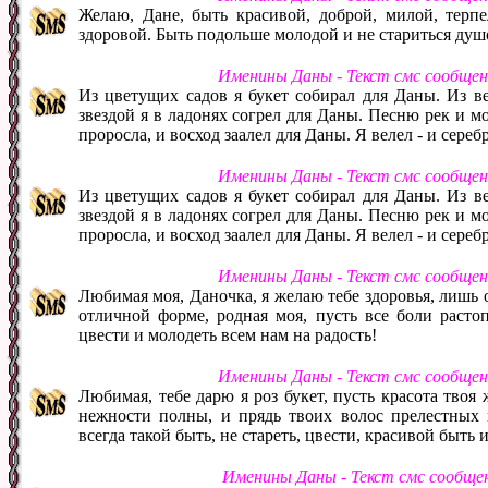
Желаю, Дане, быть красивой, доброй, милой, терпе
здоровой. Быть подольше молодой и не стариться душ
Именины Даны - Текст смс сообще
Из цветущих садов я букет собирал для Даны. Из в
звездой я в ладонях согрел для Даны. Песню рек и м
проросла, и восход заалел для Даны. Я велел - и сере
Именины Даны - Текст смс сообще
Из цветущих садов я букет собирал для Даны. Из в
звездой я в ладонях согрел для Даны. Песню рек и м
проросла, и восход заалел для Даны. Я велел - и сере
Именины Даны - Текст смс сообще
Любимая моя, Даночка, я желаю тебе здоровья, лишь он
отличной форме, родная моя, пусть все боли расто
цвести и молодеть всем нам на радость!
Именины Даны - Текст смс сообще
Любимая, тебе дарю я роз букет, пусть красота твоя 
нежности полны, и прядь твоих волос прелестных 
всегда такой быть, не стареть, цвести, красивой быть 
Именины Даны - Текст смс сообще