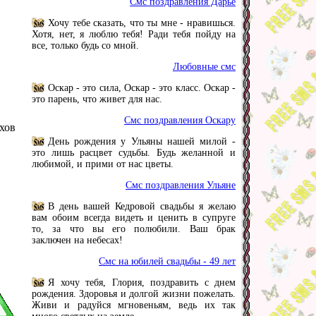
Смс поздравления Дарье
Хочу тебе сказать, что ты мне - нравишься.
Хотя, нет, я люблю тебя! Ради тебя пойду на
все, только будь со мной.
Любовные смс
Оскар - это сила, Оскар - это класс. Оскар -
это парень, что живет для нас.
Смс поздравления Оскару
хов
День рождения у Ульяны нашей милой -
это лишь расцвет судьбы. Будь желанной и
любимой, и прими от нас цветы.
Смс поздравления Ульяне
В день вашей Кедровой свадьбы я желаю
вам обоим всегда видеть и ценить в супруге
то, за что вы его полюбили. Ваш брак
заключен на небесах!
Смс на юбилей свадьбы - 49 лет
Я хочу тебя, Глория, поздравить с днем
рождения. Здоровья и долгой жизни пожелать.
Живи и радуйся мгновеньям, ведь их так