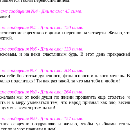
з займется твоим перевоспитанием!
т смс сообщения №4 -
Д л и н а
смс: 45
с и м в
.
вляю!
 смс сообщения №5 -
Д л и н а
смс: 150
с и м в
.
тоисчисление с десятков и дюжин перешло на четверти. Желаю, ч
вертей.
 смс сообщения №6 -
Д л и н а
смс: 133
с и м в
.
асковым, и на веки счастливым будь. В этот день прекрасны
 смс сообщения №7 -
Д л и н а
смс: 203
с и м в
.
м тебе богатства: душевного, финансового и какого хочешь. В
 жалко поделиться! Ты как раз такой, за что мы тебя и любим!
 смс сообщения №8 -
Д л и н а
смс: 264
с и м в
.
 желаем мы от всей души по жизни прошагать еще столетье, ч
ь и в меру увлекаться тем, что народ признал как зло, весел
духом - всем чертям назло!
 смс сообщения №9 -
Д л и н а
смс: 157
с и м в
.
ения сердечно поздравляю и желаю, чтобы улыбками тепл
 тепло и уют правили в нем!