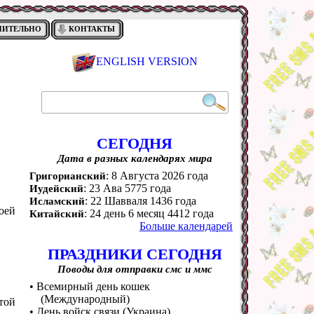
НИТЕЛЬНО
КОНТАКТЫ
ENGLISH VERSION
СЕГОДНЯ
Дата в разных календарях мира
: 8 Августа 2026 года
Григорианский
: 23 Ава 5775 года
Иудейский
: 22 Шавваля 1436 года
Исламский
оей
: 24 день 6 месяц 4412 года
Китайский
Больше календарей
ПРАЗДНИКИ СЕГОДНЯ
Поводы для отправки смс и ммс
• Всемирный день кошек
(Международный)
той
• День войск связи (Украина)