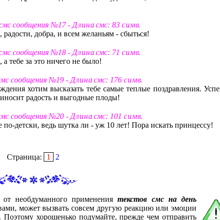
 смс сообщения №17 -
Д л и н а
смс: 83
с и м в
.
 радости, добра, и всем желаньям - сбыться!
 смс сообщения №18 -
Д л и н а
смс: 71
с и м в
.
 а тебе за это ничего не было!
 смс сообщения №19 -
Д л и н а
смс: 176
с и м в
.
ждения хотим высказать тебе самые теплые поздравления. Успе
 приносит радость и выгодные плоды!
 смс сообщения №20 -
Д л и н а
смс: 101
с и м в
.
 по-детски, ведь шутка ли - уж 10 лет! Пора искать принцессу!
Страница:
1
2
с от необдуманного применения
текстов смс на день
 вами, может вызвать совсем другую реакцию или эмоции
е. Поэтому хорошенько подумайте, прежде чем отправить