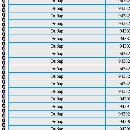
Эибар
94382
Эибар
94382
Эибар
94382
Эибар
94382
Эибар
9438
Эибар
9438
Эибар
9438
Эибар
94382
Эибар
94382
Эибар
94382
Эибар
94382
Эибар
94382
Эибар
94382
Эибар
9439
Эибар
9439
Эибар
94392
Эибар
9439
Эибар
9439