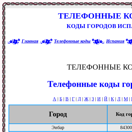
ТЕЛЕФОННЫЕ К
КОДЫ ГОРОДОВ ИСП
Главная
Телефонные коды
Испания
ТЕЛЕФОННЫЕ К
Телефонные коды го
А
|
Б
|
В
|
Г
|
Д
|
Ж
|
З
|
И
|
Й
|
К
|
Л
|
М
|
Город
Код го
Эибар
84300