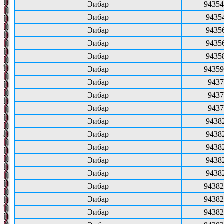
Эибар
94354
Эибар
9435
Эибар
9435
Эибар
9435
Эибар
9435
Эибар
94359
Эибар
9437
Эибар
9437
Эибар
9437
Эибар
9438
Эибар
9438
Эибар
9438
Эибар
9438
Эибар
9438
Эибар
94382
Эибар
94382
Эибар
94382