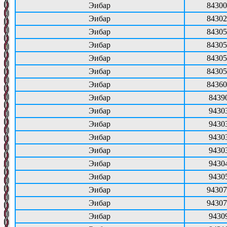
Эибар
84300
Эибар
84302
Эибар
84305
Эибар
84305
Эибар
84305
Эибар
84305
Эибар
84360
Эибар
8439
Эибар
9430
Эибар
9430
Эибар
9430
Эибар
9430
Эибар
9430
Эибар
9430
Эибар
94307
Эибар
94307
Эибар
9430