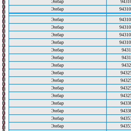
Эибар
9431
Эибар
94310
Эибар
94310
Эибар
94310
Эибар
94310
Эибар
94310
Эибар
9431
Эибар
9431
Эибар
9432
Эибар
9432
Эибар
9432
Эибар
9432
Эибар
9432
Эибар
9433
Эибар
9433
Эибар
9435
Эибар
9435