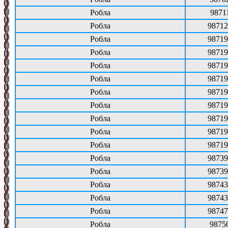
Робла
9871
Робла
98712
Робла
98719
Робла
98719
Робла
98719
Робла
98719
Робла
98719
Робла
98719
Робла
98719
Робла
98719
Робла
98719
Робла
98739
Робла
98739
Робла
98743
Робла
98743
Робла
98747
Робла
9875