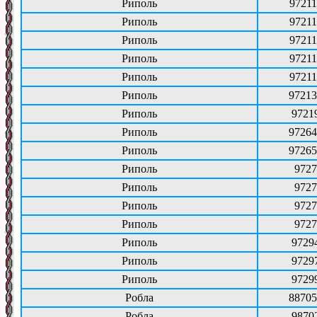
Риполь
97211
Риполь
97211
Риполь
97211
Риполь
97211
Риполь
97211
Риполь
97213
Риполь
9721
Риполь
97264
Риполь
97265
Риполь
9727
Риполь
9727
Риполь
9727
Риполь
9727
Риполь
9729
Риполь
9729
Риполь
9729
Робла
88705
Робла
9870