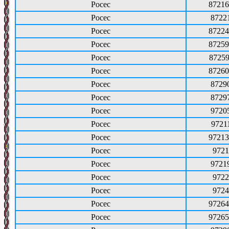
Росес
87216
Росес
8722
Росес
87224
Росес
87259
Росес
87259
Росес
87260
Росес
8729
Росес
8729
Росес
9720
Росес
9721
Росес
97213
Росес
9721
Росес
9721
Росес
9722
Росес
9724
Росес
97264
Росес
97265