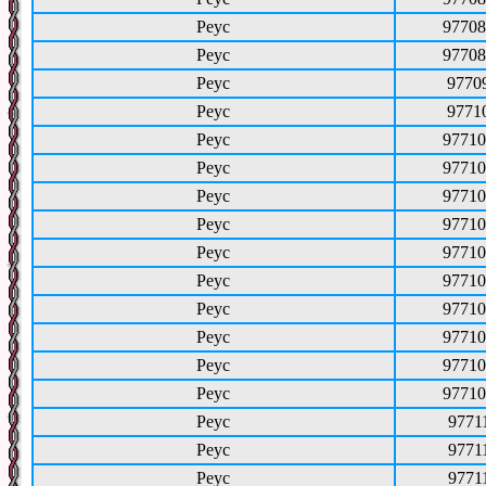
Реус
97708
Реус
97708
Реус
9770
Реус
9771
Реус
97710
Реус
97710
Реус
97710
Реус
97710
Реус
97710
Реус
97710
Реус
97710
Реус
97710
Реус
97710
Реус
97710
Реус
9771
Реус
9771
Реус
9771