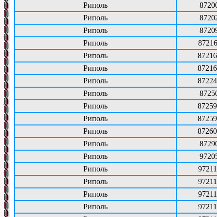
Риполь
8720
Риполь
8720
Риполь
8720
Риполь
87216
Риполь
87216
Риполь
87216
Риполь
87224
Риполь
8725
Риполь
87259
Риполь
87259
Риполь
87260
Риполь
8729
Риполь
9720
Риполь
97211
Риполь
97211
Риполь
97211
Риполь
97211