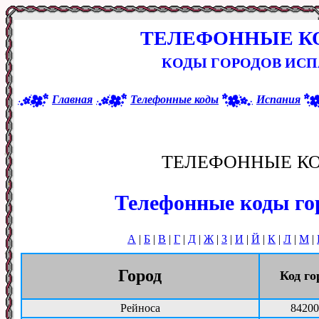
ТЕЛЕФОННЫЕ К
КОДЫ ГОРОДОВ ИСП
Главная
Телефонные коды
Испания
ТЕЛЕФОННЫЕ К
Телефонные коды го
А
|
Б
|
В
|
Г
|
Д
|
Ж
|
З
|
И
|
Й
|
К
|
Л
|
М
|
Город
Код го
Рейноса
84200