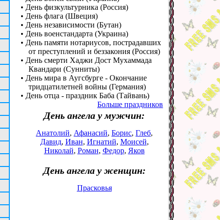
• День физкультурника (Россия)
• День флага (Швеция)
• День независимости (Бутан)
• День военстандарта (Украина)
• День памяти нотариусов, пострадавших
от преступлений и беззакония (Россия)
• День смерти Хаджи Дост Мухаммада
Квандари (Сунниты)
• День мира в Аугсбурге - Окончание
тридцатилетней войны (Германия)
• День отца - праздник Баба (Тайвань)
Больше праздников
День ангела у мужчин:
Анатолий
,
Афанасий
,
Борис
,
Глеб
,
Давид
,
Иван
,
Игнатий
,
Моисей
,
Николай
,
Роман
,
Федор
,
Яков
День ангела у женщин:
Прасковья