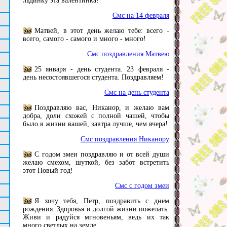
льдинку эта валентинка!
Смс на 14 февраля
Матвей, в этот день желаю тебе: всего -
всего, самого - самого и много - много!
Смс поздравления Матвею
25 января - день студента. 23 февраля -
день несостоявшегося студента. Поздравляем!
Смс на день студента
Поздравляю вас, Никанор, и желаю вам
добра, доли схожей с полной чашей, чтобы
было в жизни вашей, завтра лучше, чем вчера!
Смс поздравления Никанору
С годом змеи поздравляю и от всей души
желаю смехом, шуткой, без забот встретить
этот Новый год!
Смс с годом змеи
Я хочу тебя, Петр, поздравить с днем
рождения. Здоровья и долгой жизни пожелать.
Живи и радуйся мгновеньям, ведь их так
много светлых на земле.