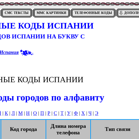
СМС ТЕКСТЫ
ММС КАРТИНКИ
ТЕЛЕФОННЫЕ КОДЫ
ДОПОЛ
ЫЕ КОДЫ ИСПАНИИ
ОВ ИСПАНИИ НА БУКВУ С
Испания
НЫЕ КОДЫ ИСПАНИИ
ды городов по алфавиту
Й
|
К
|
Л
|
М
|
Н
|
О
|
П
|
Р
|
С
|
Т
|
У
|
Ф
|
Х
|
Ч
|
Э
Длина номера
Код города
Тип связи
телефона