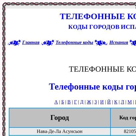
ТЕЛЕФОННЫЕ К
КОДЫ ГОРОДОВ ИСП
Главная
Телефонные коды
Испания
ТЕЛЕФОННЫЕ К
Телефонные коды го
А
|
Б
|
В
|
Г
|
Д
|
Ж
|
З
|
И
|
Й
|
К
|
Л
|
М
|
Город
Код го
Нава-Де-Ла Асунсьон
82105