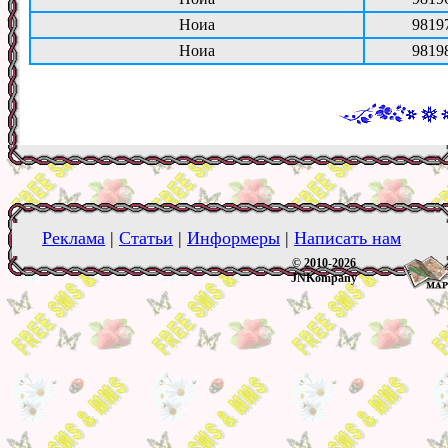
Ноиа
9819
Ноиа
9819
Реклама
|
Статьи
|
Информеры
|
Написать нам
© 2010-2026
JNKompany