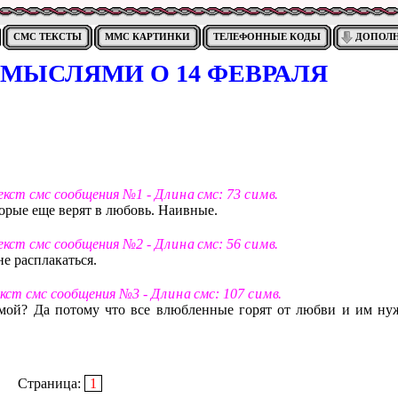
СМС ТЕКСТЫ
ММС КАРТИНКИ
ТЕЛЕФОННЫЕ КОДЫ
ДОПОЛ
 МЫСЛЯМИ О 14 ФЕВРАЛЯ
Текст смс сообщения №1 -
Д л и н а
смс: 73
с и м в
.
торые еще верят в любовь. Наивные.
Текст смс сообщения №2 -
Д л и н а
смс: 56
с и м в
.
не расплакаться.
екст смс сообщения №3 -
Д л и н а
смс: 107
с и м в
.
мой? Да потому что все влюбленные горят от любви и им ну
Страница:
1