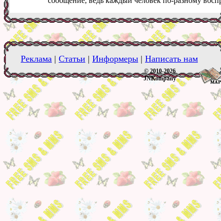
сообщение, ведь каждый человек по-разному восп
Реклама
|
Статьи
|
Информеры
|
Написать нам
© 2010-2026
JNKompany