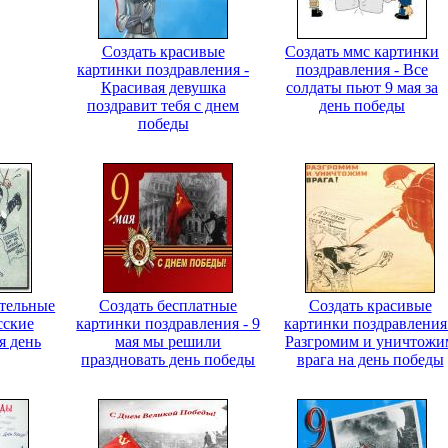
Создать красивые
Создать ммс картинки
картинки поздравления -
поздравления - Все
Красивая девушка
солдаты пьют 9 мая за
поздравит тебя с днем
день победы
победы
ительные
Создать бесплатные
Создать красивые
сские
картинки поздравления - 9
картинки поздравления
я день
мая мы решили
Разгромим и уничтожи
праздновать день победы
врага на день победы