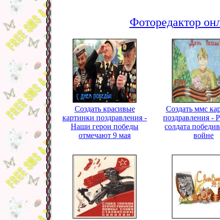
Фоторедактор онл
Создать красивые
Создать ммс ка
картинки поздравления -
поздравления - 
Наши герои победы
солдата победи
отмечают 9 мая
войне