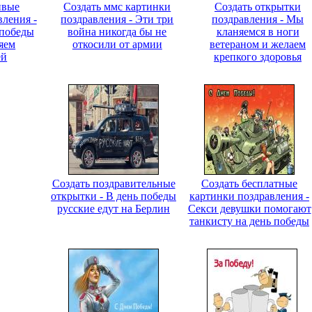
ивые
Создать ммс картинки
Создать открытки
вления -
поздравления - Эти три
поздравления - Мы
 победы
война никогда бы не
кланяемся в ноги
яем
откосили от армии
ветераном и желаем
ей
крепкого здоровья
Создать поздравительные
Создать бесплатные
открытки - В день победы
картинки поздравления -
русские едут на Берлин
Секси девушки помогают
танкисту на день победы