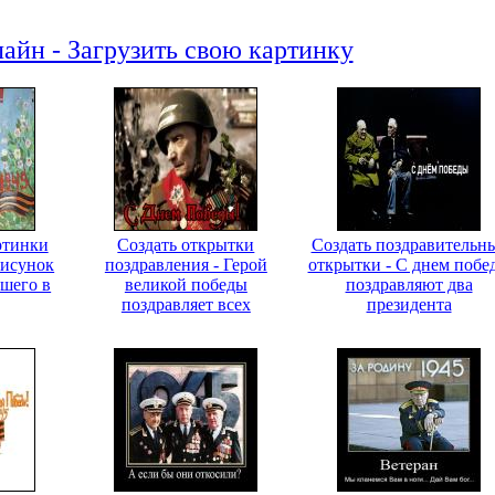
айн - Загрузить свою картинку
ртинки
Создать открытки
Создать поздравительн
Рисунок
поздравления - Герой
открытки - С днем побе
вшего в
великой победы
поздравляют два
поздравляет всех
президента