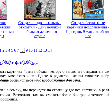
ытки
Создать поздравительные
Создать бесплатные
Детский
открытки - День великой
картинки поздравления -
влениями
победы отмечает вся
Праздник 9 мая святой дл
еды
страна
нас
1
2
3
4
5
6
7
8
9
10
11
12
13
14
ать картинку "день победы", которую вы хотите отправить в св
ам ммс фото и перейдите в редактор, где вы сможете выбр
здать оригинальное ммс изображение для себя
.
ав на ссылку, вы перейдете на страницу где все картинки в разд
гории. Возможно, там вы сможете более быстрее и точнее на
сообщения.