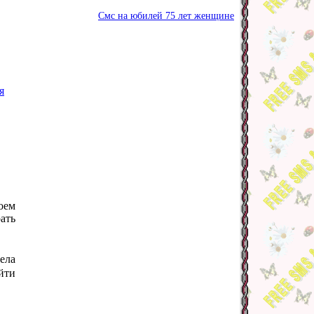
Смс на юбилей 75 лет женщине
я
оем
ать
ела
йти