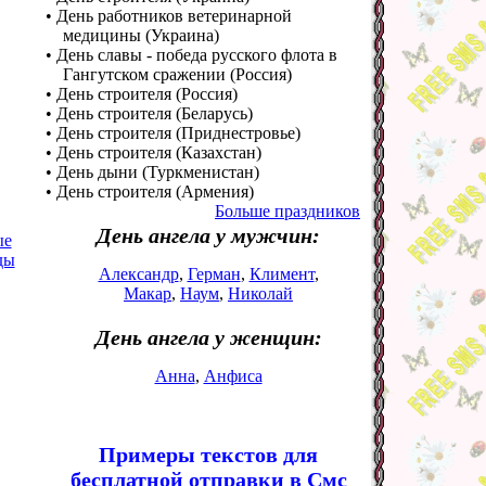
• День работников ветеринарной
медицины (Украина)
• День славы - победа русского флота в
Гангутском сражении (Россия)
• День строителя (Россия)
• День строителя (Беларусь)
• День строителя (Приднестровье)
• День строителя (Казахстан)
• День дыни (Туркменистан)
• День строителя (Армения)
Больше праздников
День ангела у мужчин:
ые
ды
Александр
,
Герман
,
Климент
,
Макар
,
Наум
,
Николай
День ангела у женщин:
Анна
,
Анфиса
Примеры текстов для
бесплатной отправки в Смс