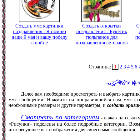
Создать ммс картинки
Создать открытки
С
поздравления - Я помню
поздравления - Букетик
наше 9 мая и вашу победу
тюльпанов для
по
в войне
поздравления ветеранов
Страница:
1
2
3
4
5
6
Далее вам необходимо просмотреть и выбрать картинк
ммс сообщении. Нажмите на понравившийся вам ммс фот
необходимые размеры и другие параметры, и
создать ориги
Смотреть по категориям
- нажав на ссылку
«Рисунки» поделены на более подробные категории. Возм
интересующее вас изображения для своего ммс сообщения.