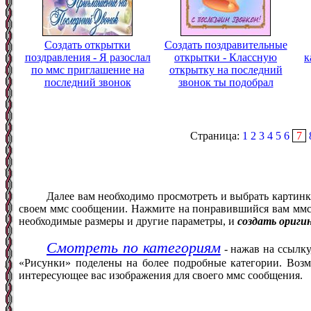
Создать открытки
Создать поздравительные
поздравления - Я разослал
открытки - Классную
к
по ммс приглашение на
открытку на последний
последний звонок
звонок ты подобрал
Страница:
1
2
3
4
5
6
7
Далее вам необходимо просмотреть и выбрать картинк
своем ммс сообщении. Нажмите на понравившийся вам ммс ф
необходимые размеры и другие параметры, и
создать ориги
Смотреть по категориям
- нажав на ссылку
«Рисунки» поделены на более подробные категории. Возм
интересующее вас изображения для своего ммс сообщения.