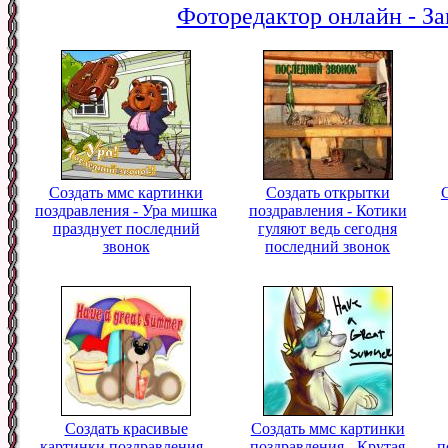
Фоторедактор онлайн - За
Создать ммс картинки
Создать открытки
поздравления - Ура мишка
поздравления - Котики
празднует последний
гуляют ведь сегодня
звонок
последний звонок
Создать красивые
Создать ммс картинки
картинки поздравления -
поздравления - Крутая
п