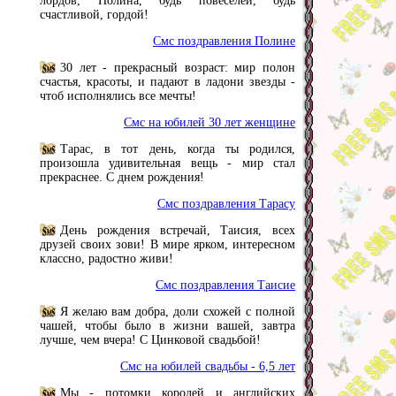
лордов, Полина, будь повеселей, будь
счастливой, гордой!
Смс поздравления Полине
30 лет - прекрасный возраст: мир полон
счастья, красоты, и падают в ладони звезды -
чтоб исполнялись все мечты!
Смс на юбилей 30 лет женщине
Тарас, в тот день, когда ты родился,
произошла удивительная вещь - мир стал
прекраснее. С днем рождения!
Смс поздравления Тарасу
День рождения встречай, Таисия, всех
друзей своих зови! В мире ярком, интересном
классно, радостно живи!
Смс поздравления Таисие
Я желаю вам добра, доли схожей с полной
чашей, чтобы было в жизни вашей, завтра
лучше, чем вчера! С Цинковой свадьбой!
Смс на юбилей свадьбы - 6,5 лет
Мы - потомки королей и английских