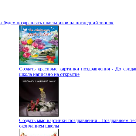
ы будем поздравлять школьников на последний звонок
Создать красивые картинки поздравления - До свида
школа написано на открытке
Создать ммс картинки поздравления - Поздравляем теб
окончанием школы