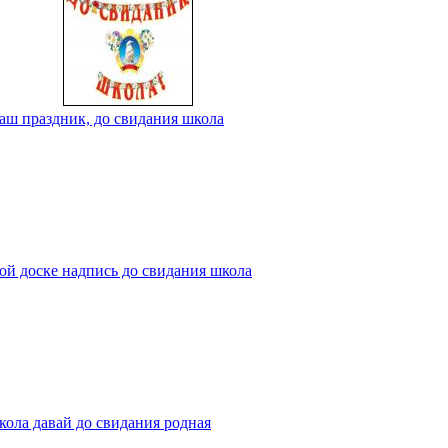
аш праздник, до свидания школа
ой доске надпись до свидания школа
кола давай до свидания родная