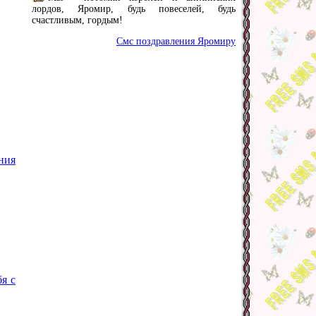
лордов, Яромир, будь повеселей, будь
счастливым, гордым!
Смс поздравления Яромиру
ния
я с