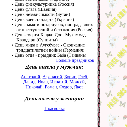
• День физкультурника (Россия)
• День флага (Швеция)
• День независимости (Бутан)
• День военстандарта (Украина)
• День памяти нотариусов, пострадавших
от преступлений и беззакония (Россия)
• День смерти Хаджи Дост Мухаммада
Квандари (Сунниты)
• День мира в Аугсбурге - Окончание
тридцатилетней войны (Германия)
• День отца - праздник Баба (Тайвань)
Больше праздников
День ангела у мужчин:
Анатолий
,
Афанасий
,
Борис
,
Глеб
,
Давид
,
Иван
,
Игнатий
,
Моисей
,
Николай
,
Роман
,
Федор
,
Яков
День ангела у женщин:
Прасковья