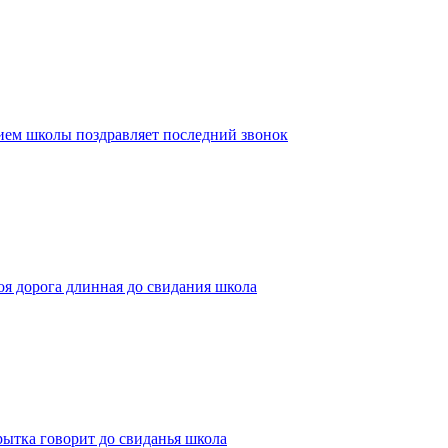
ием школы поздравляет последний звонок
оя дорога длинная до свидания школа
рытка говорит до свиданья школа