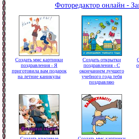
Фоторедактор онлайн - За
Создать ммс картинки
Создать открытки
поздравления - Я
поздравления - С
о
приготовила вам подарок
окончанием лучшего
на летние каникулы
учебного года тебя
поздравляю
Создать красивые
Создать ммс картинки