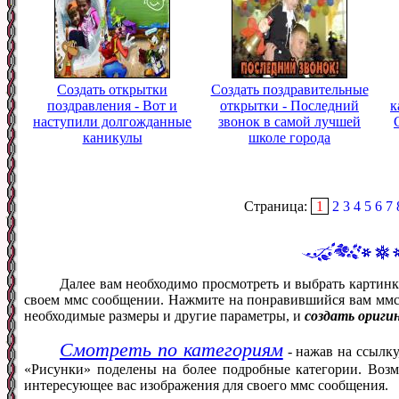
Создать открытки
Создать поздравительные
поздравления - Вот и
открытки - Последний
к
наступили долгожданные
звонок в самой лучшей
каникулы
школе города
Страница:
1
2
3
4
5
6
7
Далее вам необходимо просмотреть и выбрать картинк
своем ммс сообщении. Нажмите на понравившийся вам ммс ф
необходимые размеры и другие параметры, и
создать ориги
Смотреть по категориям
- нажав на ссылку
«Рисунки» поделены на более подробные категории. Возм
интересующее вас изображения для своего ммс сообщения.