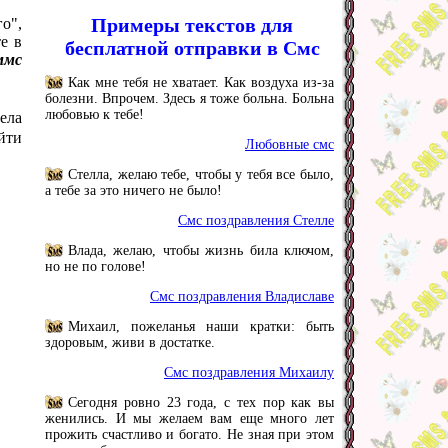
Примеры текстов для
о",
е в
бесплатной отправки в Смс
ммс
Как мне тебя не хватает. Как воздуха из-за
болезни. Впрочем. Здесь я тоже больна. Больна
любовью к тебе!
ела
йти
Любовные смс
Стелла, желаю тебе, чтобы у тебя все было,
а тебе за это ничего не было!
Смс поздравления Стелле
Влада, желаю, чтобы жизнь била ключом,
но не по голове!
Смс поздравления Владиславе
Михаил, пожеланья наши кратки: быть
здоровым, живи в достатке.
Смс поздравления Михаилу
Сегодня ровно 23 года, с тех пор как вы
женились. И мы желаем вам еще много лет
прожить счастливо и богато. Не зная при этом