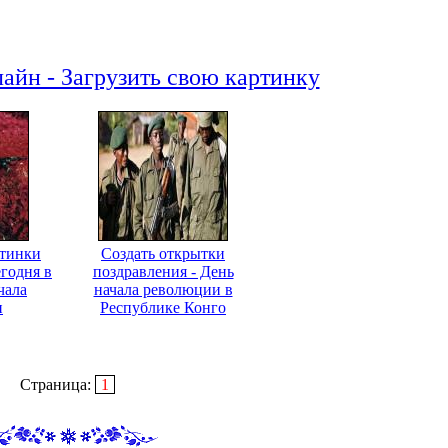
айн - Загрузить свою картинку
ртинки
Создать открытки
егодня в
поздравления - День
чала
начала революции в
и
Республике Конго
Страница:
1