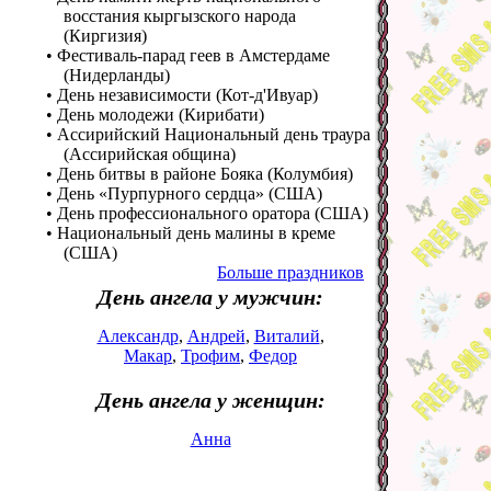
восстания кыргызского народа
(Киргизия)
• Фестиваль-парад геев в Амстердаме
(Нидерланды)
• День независимости (Кот-д'Ивуар)
• День молодежи (Кирибати)
• Ассирийский Национальный день траура
(Ассирийская община)
• День битвы в районе Бояка (Колумбия)
• День «Пурпурного сердца» (США)
• День профессионального оратора (США)
• Национальный день малины в креме
(США)
Больше праздников
День ангела у мужчин:
Александр
,
Андрей
,
Виталий
,
Макар
,
Трофим
,
Федор
День ангела у женщин:
Анна