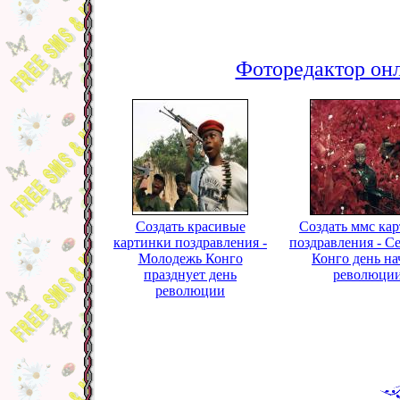
Фоторедактор онл
Создать красивые
Создать ммс ка
картинки поздравления -
поздравления - С
Молодежь Конго
Конго день на
празднует день
революци
революции