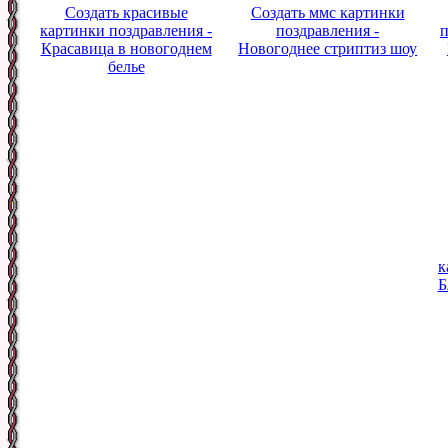
Создать красивые
Создать ммс картинки
картинки поздравления -
поздравления -
п
Красавица в новогоднем
Новогоднее стриптиз шоу
белье
к
Б