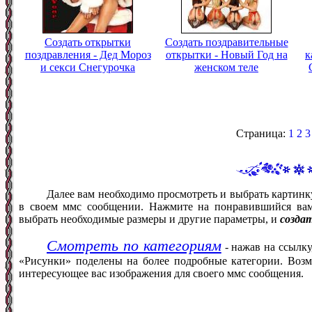
Создать открытки
Создать поздравительные
поздравления - Дед Мороз
открытки - Новый Год на
к
и секси Снегурочка
женском теле
Страница:
1
2
3
Далее вам необходимо просмотреть и выбрать картинк
в своем ммс сообщении. Нажмите на понравившийся вам
выбрать необходимые размеры и другие параметры, и
созда
Смотреть по категориям
- нажав на ссылку
«Рисунки» поделены на более подробные категории. Возм
интересующее вас изображения для своего ммс сообщения.