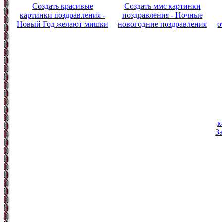
Создать красивые
Создать ммс картинки
картинки поздравления -
поздравления - Ночные
Новый Год желают мишки
новогодние поздравления
о
к
З