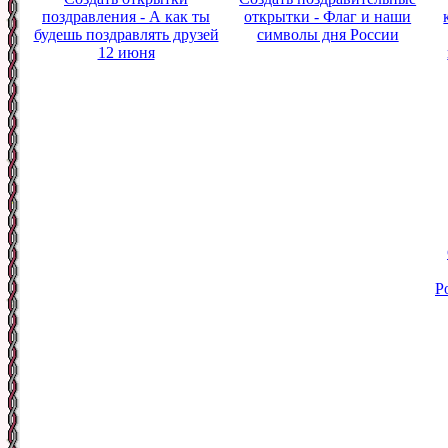
поздравления - А как ты
открытки - Флаг и наши
будешь поздравлять друзей
символы дня России
12 июня
Р