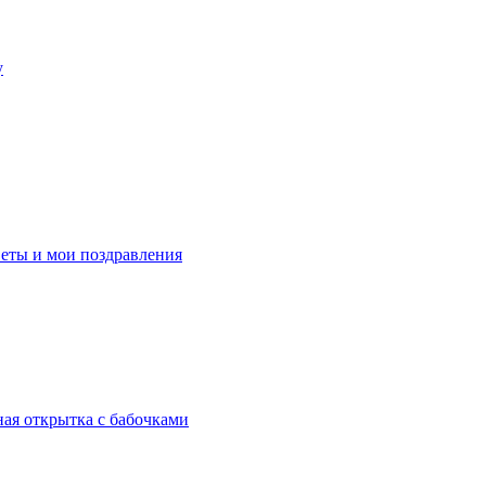
у
веты и мои поздравления
ная открытка с бабочками