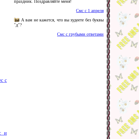
праздник. Поздравляйте меня!
Смс с 1 апреля
А вам не кажется, что вы худеете без буквы
"д"?
Смс с грубыми ответами
с с
с и