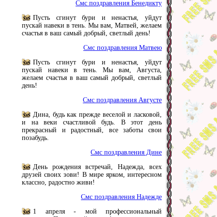
Смс поздравления Бенедикту
Пусть сгинут бури и ненастья, уйдут
пускай навеки в тень. Мы вам, Матвей, желаем
счастья в ваш самый добрый, светлый день!
Смс поздравления Матвею
Пусть сгинут бури и ненастья, уйдут
пускай навеки в тень. Мы вам, Августа,
желаем счастья в ваш самый добрый, светлый
день!
Смс поздравления Августе
Дина, будь как прежде веселой и ласковой,
и на веки счастливой будь. В этот день
прекрасный и радостный, все заботы свои
позабудь.
Смс поздравления Дине
День рождения встречай, Надежда, всех
друзей своих зови! В мире ярком, интересном
классно, радостно живи!
Смс поздравления Надежде
1 апреля - мой профессиональный