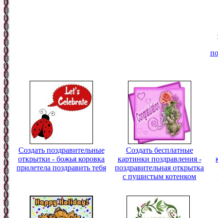
по
Создать поздравительные
Создать бесплатные
открытки - божья коровка
картинки поздравления -
прилетела поздравить тебя
поздравительная открытка
с пушистым котенком