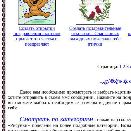
Создать открытки
Создать поздравительные
поздравления - котенок
открытки - Счастливых
к
прыгает от счастья и
выходных пожелали тебе
поздравляет
птички
Страница:
1
2
3
Далее вам необходимо просмотреть и выбрать картин
хотите отправить в своем ммс сообщении. Нажмите на понр
вы сможете выбрать необходимые размеры и другие пара
себя
.
Смотреть по категориям
- нажав на ссылку
«Рисунки» поделены на более подробные категории. Возм
интересующее вас изображения для своего ммс сообщения.