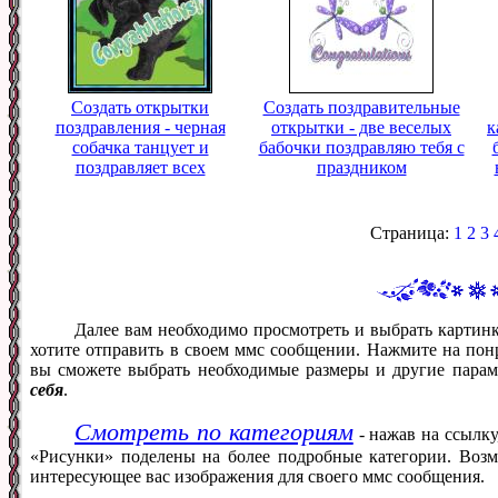
Создать открытки
Создать поздравительные
поздравления - черная
открытки - две веселых
к
собачка танцует и
бабочки поздравляю тебя с
поздравляет всех
праздником
Страница:
1
2
3
Далее вам необходимо просмотреть и выбрать картин
хотите отправить в своем ммс сообщении. Нажмите на понр
вы сможете выбрать необходимые размеры и другие пара
себя
.
Смотреть по категориям
- нажав на ссылку
«Рисунки» поделены на более подробные категории. Возм
интересующее вас изображения для своего ммс сообщения.