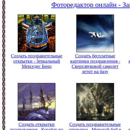
Фоторедактор онлайн - За
Создать поздравительные
Создать бесплатные
открытки - Зеркальный
картинки поздравления -
Мерседес Бенц
Сверхзвуковой самолет
летит на базу
Создать открытки
Создать поздравительные
поздравления - Корабль во
открытки - Морской бой в