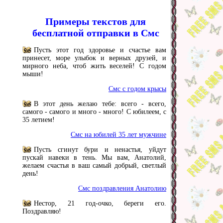
Примеры текстов для
бесплатной отправки в Смс
Пусть этот год здоровье и счастье вам
принесет, море улыбок и верных друзей, и
мирного неба, чтоб жить веселей! С годом
мыши!
Смс с годом крысы
В этот день желаю тебе: всего - всего,
самого - самого и много - много! С юбилеем, с
35 летием!
Смс на юбилей 35 лет мужчине
Пусть сгинут бури и ненастья, уйдут
пускай навеки в тень. Мы вам, Анатолий,
желаем счастья в ваш самый добрый, светлый
день!
Смс поздравления Анатолию
Нестор, 21 год-очко, береги его.
Поздравляю!