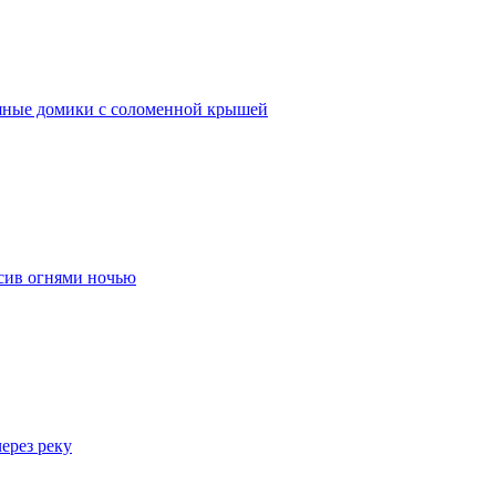
дяные домики с соломенной крышей
асив огнями ночью
ерез реку