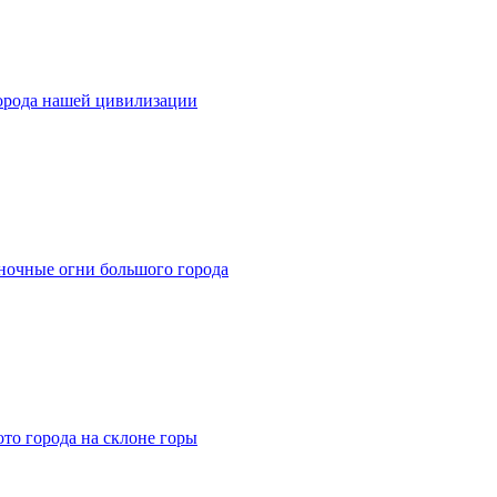
города нашей цивилизации
 ночные огни большого города
то города на склоне горы