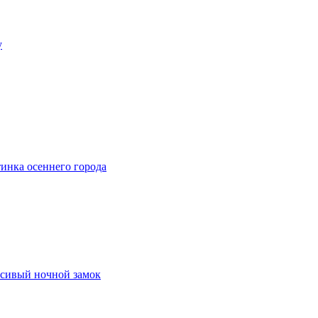
у
тинка осеннего города
асивый ночной замок