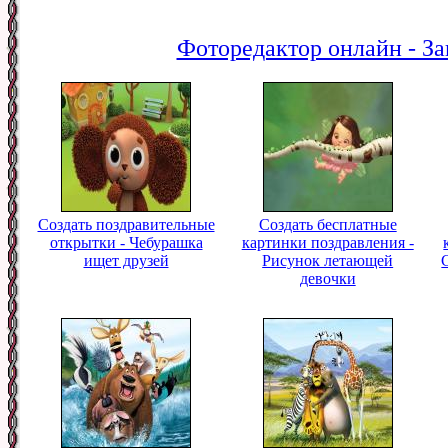
Фоторедактор онлайн - За
Создать поздравительные
Создать бесплатные
открытки - Чебурашка
картинки поздравления -
ищет друзей
Рисунок летающей
девочки