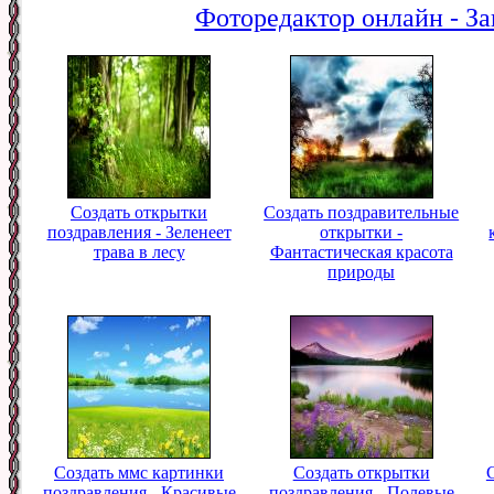
Фоторедактор онлайн - За
Создать открытки
Создать поздравительные
поздравления - Зеленеет
открытки -
трава в лесу
Фантастическая красота
природы
Создать ммс картинки
Создать открытки
поздравления - Красивые
поздравления - Полевые