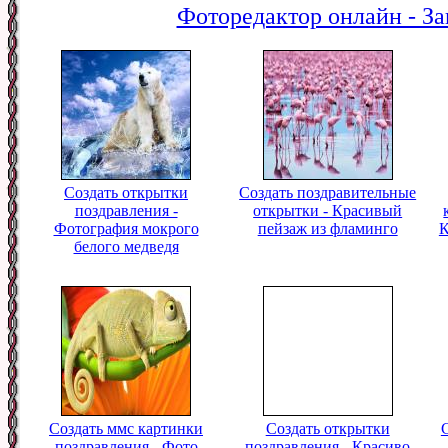
Фоторедактор онлайн - За
Создать открытки
Создать поздравительные
поздравления -
открытки - Красивый
Фотография мокрого
пейзаж из фламинго
К
белого медведя
Создать ммс картинки
Создать открытки
поздравления - Фото
поздравления - Красиво