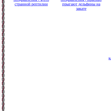
странной рептилии
прыгают дельфины на
закате
к