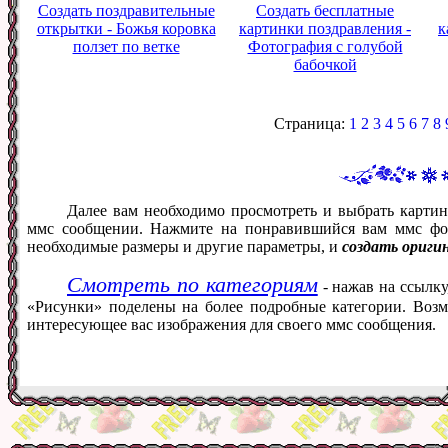
Создать поздравительные
Создать бесплатные
открытки - Божья коровка
картинки поздравления -
к
ползет по ветке
Фотография с голубой
бабочкой
Страница:
1
2
3
4
5
6
7
8
Далее вам необходимо просмотреть и выбрать картин
ммс сообщении. Нажмите на понравившийся вам ммс фот
необходимые размеры и другие параметры, и
создать ориги
Смотреть по категориям
- нажав на ссылку
«Рисунки» поделены на более подробные категории. Возм
интересующее вас изображения для своего ммс сообщения.