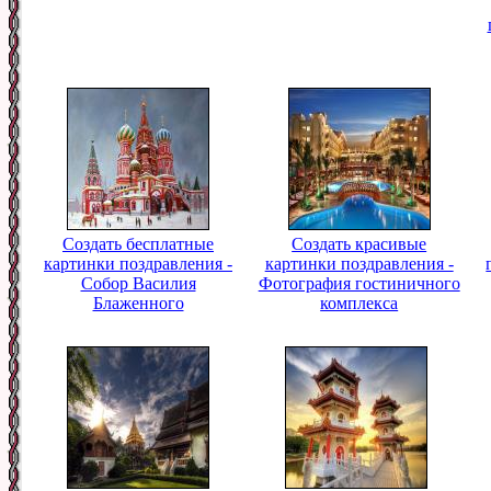
Создать бесплатные
Создать красивые
картинки поздравления -
картинки поздравления -
Собор Василия
Фотография гостиничного
Блаженного
комплекса