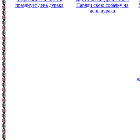
празднует день дурака
Наряди свою собачку на
день дурака
ж