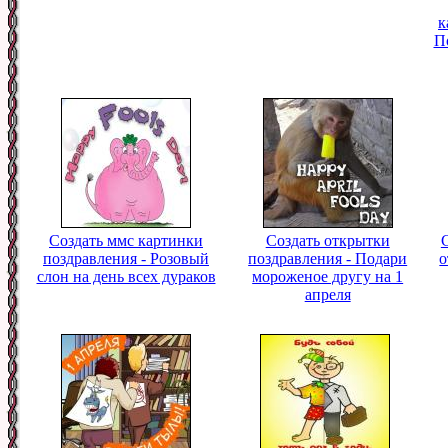
к
П
Создать ммс картинки
Создать открытки
поздравления - Розовый
поздравления - Подари
о
слон на день всех дураков
мороженое другу на 1
апреля