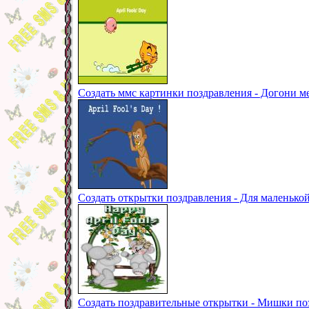
Создать ммс картинки поздравления - Догони ме
Создать открытки поздравления - Для маленькой
Создать поздравительные открытки - Мишки поз