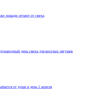
аже лошади летают от смеха
дународный день смеха для веселых лягушек
ыбается от души в день 1 апреля