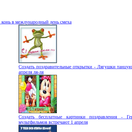
л конь в международный день смеха
Создать поздравительные открытки - Лягушки танцую
апреля ля-ля
Создать бесплатные картинки поздравления - Ге
мультфильмов встречают 1 апреля