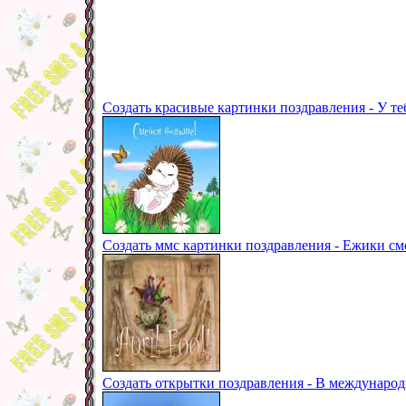
Создать красивые картинки поздравления - У теб
Создать ммс картинки поздравления - Ежики с
Создать открытки поздравления - В международ