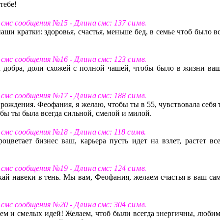
тебе!
 смс сообщения №15 -
Д л и н а
смс: 137
с и м в
.
ши кратки: здоровья, счастья, меньше бед, в семье чтоб было в
 смс сообщения №16 -
Д л и н а
смс: 123
с и м в
.
 добра, доли схожей с полной чашей, чтобы было в жизни ваш
 смс сообщения №17 -
Д л и н а
смс: 188
с и м в
.
рождения. Феофания, я желаю, чтобы ты в 55, чувствовала себя 
обы ты была всегда сильной, смелой и милой.
 смс сообщения №18 -
Д л и н а
смс: 118
с и м в
.
роцветает бизнес ваш, карьера пусть идет на взлет, растет все
 смс сообщения №19 -
Д л и н а
смс: 124
с и м в
.
скай навеки в тень. Мы вам, Феофания, желаем счастья в ваш са
 смс сообщения №20 -
Д л и н а
смс: 304
с и м в
.
ем и смелых идей! Желаем, чтоб были всегда энергичны, любим