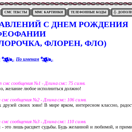
СМС ТЕКСТЫ
ММС КАРТИНКИ
ТЕЛЕФОННЫЕ КОДЫ
ДОПОЛ
РАВЛЕНИЙ С ДНЕМ РОЖДЕНИЯ
ФЕОФАНИИ
ЛОРОЧКА, ФЛОРЕН, ФЛО)
я
По именам
т смс сообщения №1 -
Д л и н а
смс: 75
с и м в
.
но, желание любое исполниться должно!
т смс сообщения №2 -
Д л и н а
смс: 106
с и м в
.
 друзей своих зови! В мире ярком, интересном классно, радос
т смс сообщения №3 -
Д л и н а
смс: 110
с и м в
.
- это лишь расцвет судьбы. Будь желанной и любимой, и прими