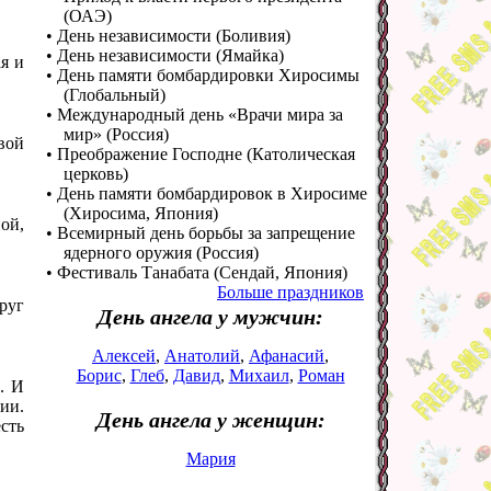
(ОАЭ)
• День независимости (Боливия)
• День независимости (Ямайка)
я и
• День памяти бомбардировки Хиросимы
(Глобальный)
• Международный день «Врачи мира за
мир» (Россия)
вой
• Преображение Господне (Католическая
церковь)
• День памяти бомбардировок в Хиросиме
(Хиросима, Япония)
ой,
• Всемирный день борьбы за запрещение
ядерного оружия (Россия)
• Фестиваль Танабата (Сендай, Япония)
Больше праздников
руг
День ангела у мужчин:
Алексей
,
Анатолий
,
Афанасий
,
Борис
,
Глеб
,
Давид
,
Михаил
,
Роман
. И
ии.
День ангела у женщин:
сть
Мария