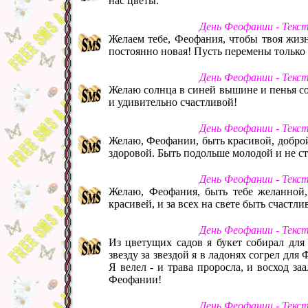
нас цветы.
День Феофании - Текс
Желаем тебе, Феофания, чтобы твоя жизн
постоянно новая! Пусть перемены только 
День Феофании - Текс
Желаю солнца в синей вышине и пенья со
и удивительно счастливой!
День Феофании - Текс
Желаю, Феофании, быть красивой, доброй
здоровой. Быть подольше молодой и не с
День Феофании - Текс
Желаю, Феофания, быть тебе желанной
красивей, и за всех на свете быть счастли
День Феофании - Текс
Из цветущих садов я букет собирал дл
звезду за звездой я в ладонях согрел д
Я велел - и трава проросла, и восход за
Феофании!
День Феофании - Текс