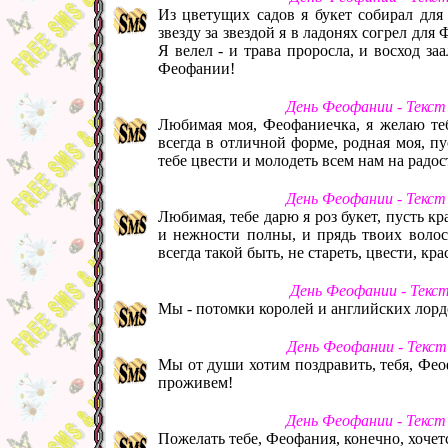
Из цветущих садов я букет собирал дл
звезду за звездой я в ладонях согрел д
Я велел - и трава проросла, и восход за
Феофании!
День Феофании - Текст
Любимая моя, Феофаниечка, я желаю тебе
всегда в отличной форме, родная моя, п
тебе цвести и молодеть всем нам на радос
День Феофании - Текст
Любимая, тебе дарю я роз букет, пусть кр
и нежности полны, и прядь твоих волос
всегда такой быть, не стареть, цвести, кр
День Феофании - Текс
Мы - потомки королей и английских лордо
День Феофании - Текст
Мы от души хотим поздравить, тебя, Фео
проживем!
День Феофании - Текст
Пожелать тебе, Феофания, конечно, хочетс