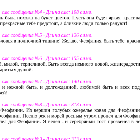
т смс сообщения №4 -
Д л и н а
смс: 198
с и м в
.
ь была похожа на букет цветов. Пусть она будет яркая, красива
прекрасные тебе предстоят, а близкие люди только радуют!
т смс сообщения №5 -
Д л и н а
смс: 126
с и м в
.
ловья в полночной тишине! Желаю, Феофания, быть тебе, краси
т смс сообщения №6 -
Д л и н а
смс: 155
с и м в
.
, милой, терпеливой. Быть всегда немного новой, жизнерадостн
тариться душой.
т смс сообщения №7 -
Д л и н а
смс: 140
с и м в
.
, и нежной быть, и долгожданной, любимой быть и всех под
вей!
т смс сообщения №8 -
Д л и н а
смс: 313
с и м в
.
я Феофании. Из вершин голубых ожерелье ковал для Феофании
ля Феофании. Песню рек и морей росным утром пропел для Феофан
алел для Феофании. Я велел - и серебряный тост прозвенел в че
т смс сообщения №9 -
Д л и н а
смс: 313
с и м в
.