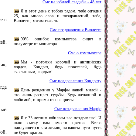
Смс на юбилей свадьбы - 48 лет
Я в этот день с тобою рядом, тебе сегодня
25, как много слов и поздравлений, тебе,
се в
Виолетта, хотим сказать.
Смс поздравления Виолетте
90% ошибок компьютера сидит в
ей,
полуметре от монитора.
Смс о компьютере
Мы - потомки королей и английских
так,
лордов, Кондрат, будь повеселей, будь
счастливым, гордым!
Смс поздравления Кондрату
гда
День рождения у Марфы нашей милой -
это лишь расцвет судьбы. Будь желанной и
любимой, и прими от нас цветы.
Смс поздравления Марфе
мый
Я с 33 летним юбилеем вас поздравляю! И
шлю смску вам вместо цветов. Всего
наилучшего я вам желаю, на вашем пути пусть
ой,
не будет врагов.