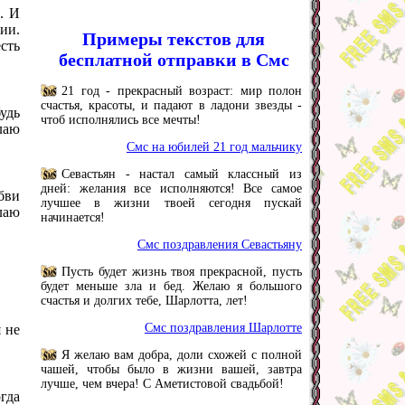
. И
ии.
Примеры текстов для
сть
бесплатной отправки в Смс
21 год - прекрасный возраст: мир полон
счастья, красоты, и падают в ладони звезды -
удь
чтоб исполнялись все мечты!
лаю
Смс на юбилей 21 год мальчику
Севастьян - настал самый классный из
дней: желания все исполняются! Все самое
юбви
лучшее в жизни твоей сегодня пускай
лаю
начинается!
Смс поздравления Севастьяну
Пусть будет жизнь твоя прекрасной, пусть
будет меньше зла и бед. Желаю я большого
счастья и долгих тебе, Шарлотта, лет!
Смс поздравления Шарлотте
 не
Я желаю вам добра, доли схожей с полной
чашей, чтобы было в жизни вашей, завтра
лучше, чем вчера! С Аметистовой свадьбой!
огда