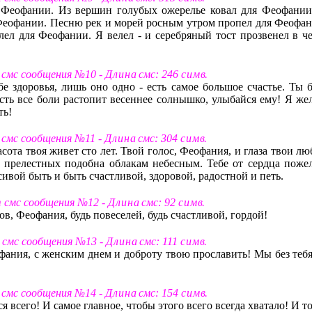
я Феофании. Из вершин голубых ожерелье ковал для Феофании
ля Феофании. Песню рек и морей росным утром пропел для Феофан
алел для Феофании. Я велел - и серебряный тост прозвенел в че
 смс сообщения №10 -
Д л и н а
смс: 246
с и м в
.
 здоровья, лишь оно одно - есть самое большое счастье. Ты б
усть все боли растопит весеннее солнышко, улыбайся ему! Я же
ть!
 смс сообщения №11 -
Д л и н а
смс: 304
с и м в
.
асота твоя живет сто лет. Твой голос, Феофания, и глаза твои л
 прелестных подобна облакам небесным. Тебе от сердца поже
асивой быть и быть счастливой, здоровой, радостной и петь.
т смс сообщения №12 -
Д л и н а
смс: 92
с и м в
.
в, Феофания, будь повеселей, будь счастливой, гордой!
 смс сообщения №13 -
Д л и н а
смс: 111
с и м в
.
фания, с женским днем и доброту твою прославить! Мы без тебя
 смс сообщения №14 -
Д л и н а
смс: 154
с и м в
.
я всего! И самое главное, чтобы этого всего всегда хватало! И т