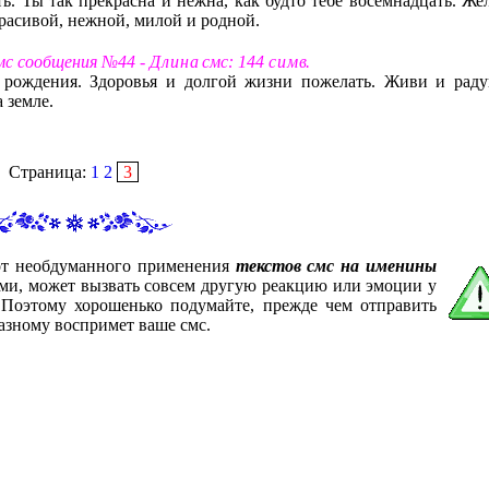
ь. Ты так прекрасна и нежна, как будто тебе восемнадцать. Же
 красивой, нежной, милой и родной.
смс сообщения №44 -
Д л и н а
смс: 144
с и м в
.
м рождения. Здоровья и долгой жизни пожелать. Живи и раду
 земле.
Страница:
1
2
3
 от необдуманного применения
текстов смс на именины
ами, может вызвать совсем другую реакцию или эмоции у
. Поэтому хорошенько подумайте, прежде чем отправить
азному воспримет ваше смс.