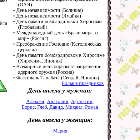
лаю
(ОАЭ)
• День независимости (Боливия)
• День независимости (Ямайка)
• День памяти бомбардировки Хиросимы
йся
(Глобальный)
• Международный день «Врачи мира за
мир» (Россия)
• Преображение Господне (Католическая
церковь)
• День памяти бомбардировок в Хиросиме
(Хиросима, Япония)
• Всемирный день борьбы за запрещение
ядерного оружия (Россия)
• Фестиваль Танабата (Сендай, Япония)
Больше праздников
День ангела у мужчин:
Алексей
,
Анатолий
,
Афанасий
,
Борис
,
Глеб
,
Давид
,
Михаил
,
Роман
День ангела у женщин:
Мария