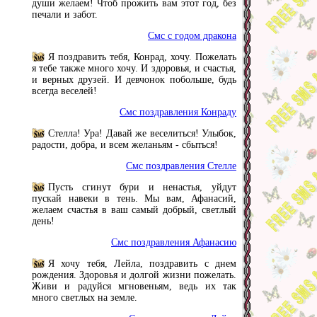
души желаем! Чтоб прожить вам этот год, без
печали и забот.
Смс с годом дракона
Я поздравить тебя, Конрад, хочу. Пожелать
я тебе также много хочу. И здоровья, и счастья,
и верных друзей. И девчонок побольше, будь
всегда веселей!
Смс поздравления Конраду
Стелла! Ура! Давай же веселиться! Улыбок,
радости, добра, и всем желаньям - сбыться!
Смс поздравления Стелле
Пусть сгинут бури и ненастья, уйдут
пускай навеки в тень. Мы вам, Афанасий,
желаем счастья в ваш самый добрый, светлый
день!
Смс поздравления Афанасию
Я хочу тебя, Лейла, поздравить с днем
рождения. Здоровья и долгой жизни пожелать.
Живи и радуйся мгновеньям, ведь их так
много светлых на земле.