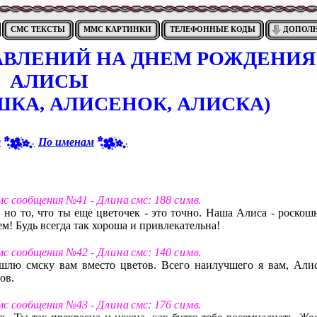
СМС ТЕКСТЫ
ММС КАРТИНКИ
ТЕЛЕФОННЫЕ КОДЫ
ДОПОЛ
АВЛЕНИЙ НА ДНЕМ РОЖДЕНИЯ
АЛИСЫ
ШКА, АЛИСЕНОК, АЛИСКА)
я
По именам
смс сообщения №41 -
Д л и н а
смс: 188
с и м в
.
, но то, что ты еще цветочек - это точно. Наша Алиса - роскош
м! Будь всегда так хороша и привлекательна!
смс сообщения №42 -
Д л и н а
смс: 140
с и м в
.
шлю смску вам вместо цветов. Всего наилучшего я вам, Алис
ов.
смс сообщения №43 -
Д л и н а
смс: 176
с и м в
.