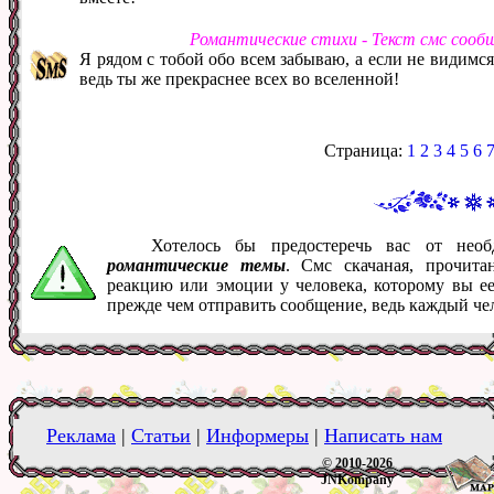
Романтические стихи - Текст смс сооб
Я рядом с тобой обо всем забываю, а если не видимся
ведь ты же прекраснее всех во вселенной!
Страница:
1
2
3
4
5
6
Хотелось бы предостеречь вас от нео
романтические темы
. Смс скачаная, прочита
реакцию или эмоции у человека, которому вы ее
прежде чем отправить сообщение, ведь каждый че
Реклама
|
Статьи
|
Информеры
|
Написать нам
© 2010-2026
JNKompany