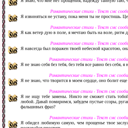
Я знаю, что мне нет прощения, надежду тайную таю, 
Романтические стихи - Текст смс соо
Я извиняться не устану, пока меня ты не простишь. Ц
Романтические стихи - Текст смс соо
Я как ветер дую в поле, я мечтаю быть на воле, ритм 
Романтические стихи - Текст смс соо
Я навсегда был поражен твоей небесной красотою, она
Романтические стихи - Текст смс сооб
Я не знаю себя без тебя, без тебя все равно без себя, я
Романтические стихи - Текст смс сооб
Я не знаю, что творится в моем сердце, оно болит еще 
Романтические стихи - Текст смс сооб
Я не ищу тебе замены. Никто не сможет стать тоб
любой. Давай помиримся, забудем пустые ссоры, руган
фальшивых фраз?
Романтические стихи - Текст смс сооб
Я обидел любимую самую, чем прощенье твое заслуж
постарайся простить.