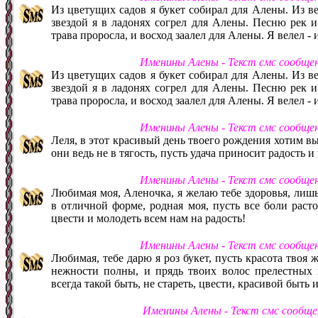
Из цветущих садов я букет собирал для Алены. Из в
звездой я в ладонях согрел для Алены. Песню рек 
трава проросла, и восход заалел для Алены. Я велел -
Именины Алены - Текст смс сообще
Из цветущих садов я букет собирал для Алены. Из в
звездой я в ладонях согрел для Алены. Песню рек 
трава проросла, и восход заалел для Алены. Я велел -
Именины Алены - Текст смс сообще
Леля, в этот красивый день твоего рождения хотим вы
они ведь не в тягость, пусть удача приносит радость 
Именины Алены - Текст смс сообще
Любимая моя, Аленочка, я желаю тебе здоровья, лишь 
в отличной форме, родная моя, пусть все боли раст
цвести и молодеть всем нам на радость!
Именины Алены - Текст смс сообще
Любимая, тебе дарю я роз букет, пусть красота твоя ж
нежности полны, и прядь твоих волос прелестных 
всегда такой быть, не стареть, цвести, красивой быть 
Именины Алены - Текст смс сообще