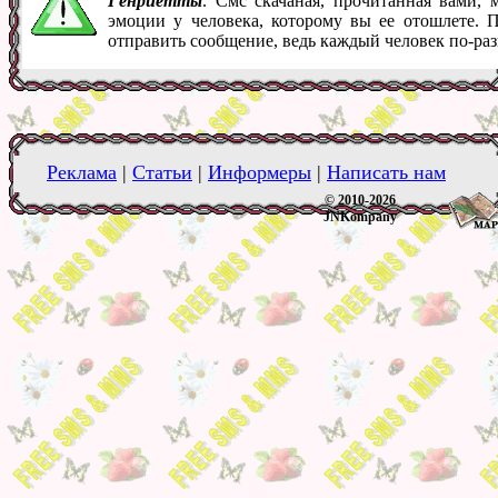
Генриетты
. Смс скачаная, прочитанная вами,
эмоции у человека, которому вы ее отошлете. 
отправить сообщение, ведь каждый человек по-ра
Реклама
|
Статьи
|
Информеры
|
Написать нам
© 2010-2026
JNKompany