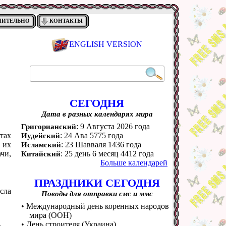
НИТЕЛЬНО
КОНТАКТЫ
ENGLISH VERSION
СЕГОДНЯ
Дата в разных календарях мира
: 9 Августа 2026 года
Григорианский
атах
: 24 Ава 5775 года
Иудейский
 их
: 23 Шавваля 1436 года
Исламский
ачи,
: 25 день 6 месяц 4412 года
Китайский
Больше календарей
ПРАЗДНИКИ СЕГОДНЯ
ысла
Поводы для отправки смс и ммс
• Международный день коренных народов
мира (ООН)
• День строителя (Украина)