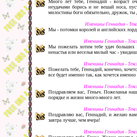
Много лет тебе, Геннадий - возраст о
неудачами борись и не вешай носа, пуст
милостивы боги обязательно, дружок, ты 
Именины Геннадия - Тек
Мы - потомки королей и английских лордо
Именины Геннадия - Тек
Мы пожелать хотим тебе удач больших и
ненастья или веселья милый час - увидиш
Именины Геннадия - Тек
Пожелать тебе, Геннадий, конечно, хочетс
все будет именно так, как хочется именно 
Именины Геннадия - Тек
Поздравляем вас, Геныч. Пожеланья наши
порядке и жизни много-много лет.
Именины Геннадия - Тек
Поздравляю вас, Геннадий, и желаю вам
завтра лучше, чем вчера!
Именины Геннадия - Тек