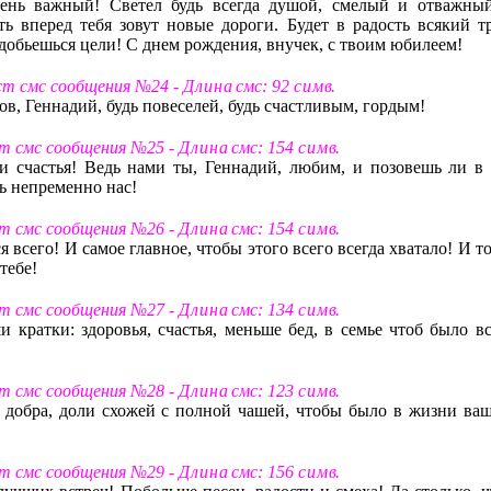
чень важный! Светел будь всегда душой, смелый и отважный
ь вперед тебя зовут новые дороги. Будет в радость всякий тр
добьешься цели! С днем рождения, внучек, с твоим юбилеем!
ст смс сообщения №24 -
Д л и н а
смс: 92
с и м в
.
в, Геннадий, будь повеселей, будь счастливым, гордым!
ст смс сообщения №25 -
Д л и н а
смс: 154
с и м в
.
 счастья! Ведь нами ты, Геннадий, любим, и позовешь ли в 
ь непременно нас!
ст смс сообщения №26 -
Д л и н а
смс: 154
с и м в
.
я всего! И самое главное, чтобы этого всего всегда хватало! И т
тебе!
ст смс сообщения №27 -
Д л и н а
смс: 134
с и м в
.
 кратки: здоровья, счастья, меньше бед, в семье чтоб было вс
ст смс сообщения №28 -
Д л и н а
смс: 123
с и м в
.
 добра, доли схожей с полной чашей, чтобы было в жизни ваш
ст смс сообщения №29 -
Д л и н а
смс: 156
с и м в
.