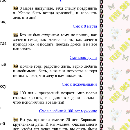
тоб
8 марта наступило, тебя спешу поздравить
я. Желаю быть всегда красивой, и хорошеть
день ото дня!
ак,
Смс с 8 марта
Кто не был студентом тому не понять, как
хочется секса, как хочется спать, как хочется
егда
препода нах_й послать, поехать домой и на все
наплевать.
Смс крик души
мый
Долгие годы радостно жить, верно любить
и любимыми быть, в жизни несчастья и горя
не знать - вот, что хочу я вам пожелать.
Смс с пожеланиями
ссу
100 лет - прекрасный возраст: мир полон
счастья, красоты, и падают в ладони звезды -
чтоб исполнялись все мечты!
ь.
Смс на юбилей 100 лет мужчине
Вы уж прожили вместе 20 лет. Хорошая,
зей.
кругленькая дата. И мы желаем, счастья много
лет, чтобы лет через тридцать вы опять были