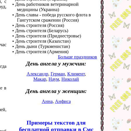
, с
• День работников ветеринарной
уд,
медицины (Украина)
• День славы - победа русского флота в
Гангутском сражении (Россия)
• День строителя (Россия)
• День строителя (Беларусь)
• День строителя (Приднестровье)
• День строителя (Казахстан)
час
• День дыни (Туркменистан)
• День строителя (Армения)
Больше праздников
День ангела у мужчин:
огда
Александр
,
Герман
,
Климент
,
Макар
,
Наум
,
Николай
е в
День ангела у женщин:
Анна
,
Анфиса
ей,
Примеры текстов для
бесплатной отправки в Смс