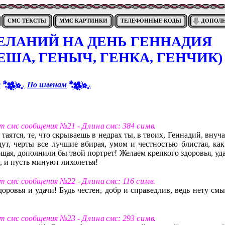
СМС ТЕКСТЫ
ММС КАРТИНКИ
ТЕЛЕФОННЫЕ КОДЫ
ДОПОЛ
ЕЛАНИЙ НА ДЕНЬ ГЕННАДИЯ
ГЕША, ГЕНЫЧ, ГЕНКА, ГЕНЧИК)
я
По именам
ст смс сообщения №21 -
Д л и н а
смс: 384
с и м в
.
 таятся, те, что скрываешь в недрах ты, в твоих, Геннадий, внуч
ут, черты все лучшие вбирая, умом и честностью блистая, как
ощая, дополнили бы твой портрет! Желаем крепкого здоровья, уд
е, и пусть минуют лихолетья!
ст смс сообщения №22 -
Д л и н а
смс: 116
с и м в
.
доровья и удачи! Будь честен, добр и справедлив, ведь нету см
ст смс сообщения №23 -
Д л и н а
смс: 293
с и м в
.