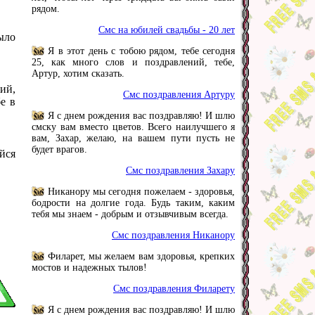
рядом.
Смс на юбилей свадьбы - 20 лет
было
Я в этот день с тобою рядом, тебе сегодня
25, как много слов и поздравлений, тебе,
Артур, хотим сказать.
ий,
Смс поздравления Артуру
е в
Я с днем рождения вас поздравляю! И шлю
смску вам вместо цветов. Всего наилучшего я
вам, Захар, желаю, на вашем пути пусть не
будет врагов.
йся
Смс поздравления Захару
Никанору мы сегодня пожелаем - здоровья,
бодрости на долгие года. Будь таким, каким
тебя мы знаем - добрым и отзывчивым всегда.
Смс поздравления Никанору
Филарет, мы желаем вам здоровья, крепких
мостов и надежных тылов!
Смс поздравления Филарету
Я с днем рождения вас поздравляю! И шлю