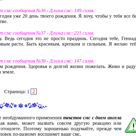
ст смс сообщения №36 -
Д л и н а
смс: 149
с и м в
.
егодня уже 20 день твоего рождения. Я хочу, чтобы у тебя все 
тве.
ст смс сообщения №37 -
Д л и н а
смс: 221
с и м в
.
. Ведь сегодня это не просто праздник. Сегодня тебе, Геннад
овым расти. Быть красивым, крепким и сильным. Я желаю теб
ст смс сообщения №38 -
Д л и н а
смс: 147
с и м в
.
нем рождения. Здоровья и долгой жизни пожелать. Живи и раду
 земле.
Страница:
1
2
от необдуманного применения
текстов смс с днем ангела
ная вами, может вызвать совсем другую реакцию или
 отошлете. Поэтому хорошенько подумайте, прежде чем
ловек по-разному воспримет ваше смс.