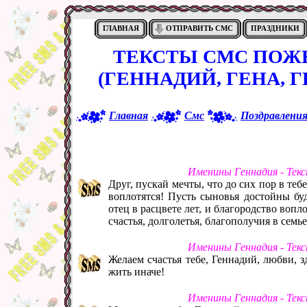
ГЛАВНАЯ
ОТПРАВИТЬ СМС
ПРАЗДНИКИ
ТЕКСТЫ СМС ПОЖ
(ГЕННАДИЙ, ГЕНА, 
Главная
Смс
Поздравлени
Именины Геннадия - Тек
Друг, пускай мечты, что до сих пор в тебе
воплотятся! Пусть сыновья достойны буд
отец в расцвете лет, и благородство вопл
счастья, долголетья, благополучия в семь
Именины Геннадия - Тек
Желаем счастья тебе, Геннадий, любви, з
жить иначе!
Именины Геннадия - Тек