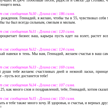
лучших встреч! Побольше песен, радости и смеха! Да столько, ч
дующего века.
ст смс сообщения №30 -
Д л и н а
смс: 186
с и м в
.
рождения. Геннадий, я желаю, чтобы ты в 55, чувствовал себя т
тобы ты был всегда сильным, смелым и милым.
ст смс сообщения №31 -
Д л и н а
смс: 120
с и м в
.
процветает бизнес ваш, карьера пусть идет на взлет, растет вс
ст смс сообщения №32 -
Д л и н а
смс: 124
с и м в
.
скай навеки в тень. Мы вам, Геннадий, желаем счастья в ваш са
ст смс сообщения №33 -
Д л и н а
смс: 169
с и м в
.
ей души тебе желаем: счастливых дней и нежной ласки, принце
 - пусть все достанется тебе!
ст смс сообщения №34 -
Д л и н а
смс: 107
с и м в
.
 25, как много слов и поздравлений, тебе, Геннадий, хотим сказат
ст смс сообщения №35 -
Д л и н а
смс: 150
с и м в
.
ть я тебе также много хочу. И здоровья, и счастья, и верных дру
!