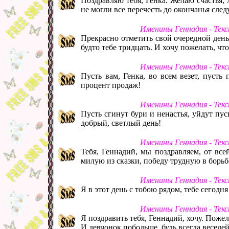
Поздравляю тебя, Генка. Желаю счастья, 
не могли все перечесть до окончанья сле
Именины Геннадия - Тек
Прекрасно отметить свой очередной день 
будто тебе тридцать. И хочу пожелать, ч
Именины Геннадия - Тек
Пусть вам, Генка, во всем везет, пусть 
процент продаж!
Именины Геннадия - Тек
Пусть сгинут бури и ненастья, уйдут пу
добрый, светлый день!
Именины Геннадия - Тек
Тебя, Геннадий, мы поздравляем, от вс
милую из сказки, победу трудную в борьбе
Именины Геннадия - Тек
Я в этот день с тобою рядом, тебе сегодня
Именины Геннадия - Тек
Я поздравить тебя, Геннадий, хочу. Пожела
И девчонок побольше, будь всегда веселей