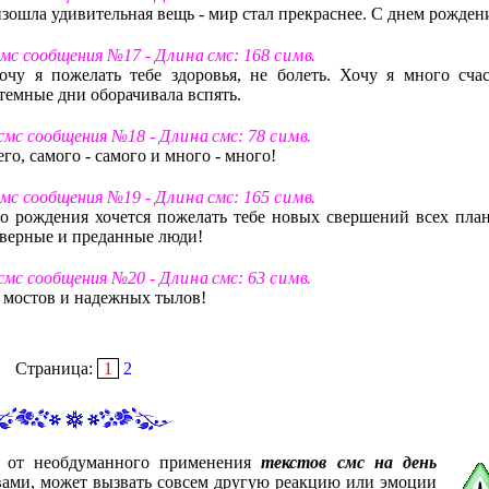
оизошла удивительная вещь - мир стал прекраснее. С днем рожден
смс сообщения №17 -
Д л и н а
смс: 168
с и м в
.
чу я пожелать тебе здоровья, не болеть. Хочу я много счас
 темные дни оборачивала вспять.
 смс сообщения №18 -
Д л и н а
смс: 78
с и м в
.
его, самого - самого и много - много!
смс сообщения №19 -
Д л и н а
смс: 165
с и м в
.
го рождения хочется пожелать тебе новых свершений всех план
о верные и преданные люди!
 смс сообщения №20 -
Д л и н а
смс: 63
с и м в
.
 мостов и надежных тылов!
Страница:
1
2
с от необдуманного применения
текстов смс на день
 вами, может вызвать совсем другую реакцию или эмоции