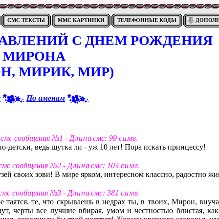
СМС ТЕКСТЫ
ММС КАРТИНКИ
ТЕЛЕФОННЫЕ КОДЫ
ДОПОЛ
РАВЛЕНИЙ С ДНЕМ РОЖДЕНИЯ
МИРОНА
Н, МИРИК, МИР)
я
По именам
 смс сообщения №1 -
Д л и н а
смс: 99
с и м в
.
о-детски, ведь шутка ли - уж 10 лет! Пора искать принцессу!
 смс сообщения №2 -
Д л и н а
смс: 103
с и м в
.
зей своих зови! В мире ярком, интересном классно, радостно жи
 смс сообщения №3 -
Д л и н а
смс: 381
с и м в
.
е таятся, те, что скрываешь в недрах ты, в твоих, Мирон, внуч
ут, черты все лучшие вбирая, умом и честностью блистая, как