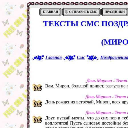
ГЛАВНАЯ
ОТПРАВИТЬ СМС
ПРАЗДНИКИ
ТЕКСТЫ СМС ПОЗД
(МИРО
Главная
Смс
Поздравлени
День Мирона - Текст
Вам, Мирон, большой привет, разгула не п
День Мирона - Текст
День рождения встречай, Мирон, всех дру
День Мирона - Текст
Друг, пускай мечты, что до сих пор в теб
воплотятся! Пусть сыновья достойны буд