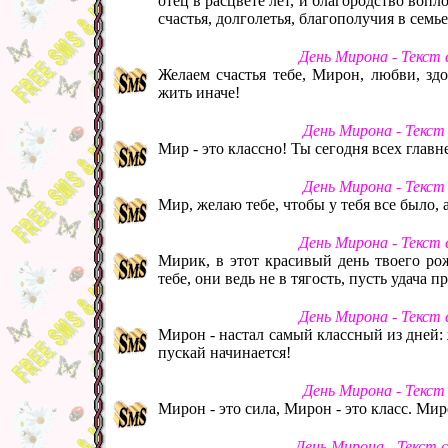
отец в расцвете лет, и благородство вопл
счастья, долголетья, благополучия в семь
День Мирона - Текст
Желаем счастья тебе, Мирон, любви, здо
жить иначе!
День Мирона - Текст
Мир - это классно! Ты сегодня всех главн
День Мирона - Текст
Мир, желаю тебе, чтобы у тебя все было, а
День Мирона - Текст
Мирик, в этот красивый день твоего ро
тебе, они ведь не в тягость, пусть удача
День Мирона - Текст
Мирон - настал самый классный из дней:
пускай начинается!
День Мирона - Текст
Мирон - это сила, Мирон - это класс. Миро
День Мирона - Текст 