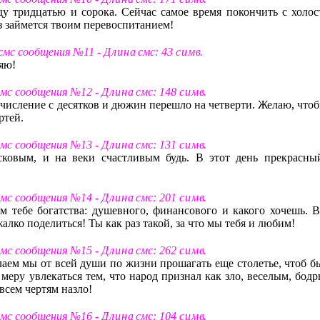
у тридцатью и сорока. Сейчас самое время покончить с холос
з займется твоим перевоспитанием!
 смс сообщения №11 -
Д л и н а
смс: 43
с и м в
.
ляю!
смс сообщения №12 -
Д л и н а
смс: 148
с и м в
.
исчисление с десятков и дюжин перешло на четверти. Желаю, что
ртей.
смс сообщения №13 -
Д л и н а
смс: 131
с и м в
.
сковым, и на веки счастливым будь. В этот день прекрасны
смс сообщения №14 -
Д л и н а
смс: 201
с и м в
.
 тебе богатства: душевного, финансового и какого хочешь. В
 жалко поделиться! Ты как раз такой, за что мы тебя и любим!
смс сообщения №15 -
Д л и н а
смс: 262
с и м в
.
лаем мы от всей души по жизни прошагать еще столетье, чтоб б
меру увлекаться тем, что народ признал как зло, веселым, бодр
всем чертям назло!
смс сообщения №16 -
Д л и н а
смс: 104
с и м в
.