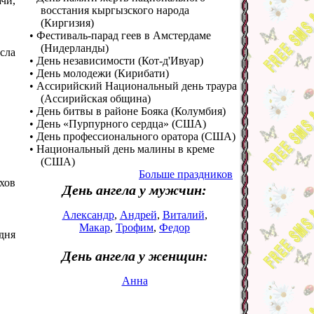
ачи,
восстания кыргызского народа
(Киргизия)
• Фестиваль-парад геев в Амстердаме
(Нидерланды)
сла
• День независимости (Кот-д'Ивуар)
• День молодежи (Кирибати)
• Ассирийский Национальный день траура
(Ассирийская община)
• День битвы в районе Бояка (Колумбия)
• День «Пурпурного сердца» (США)
• День профессионального оратора (США)
• Национальный день малины в креме
(США)
Больше праздников
хов
День ангела у мужчин:
Александр
,
Андрей
,
Виталий
,
Макар
,
Трофим
,
Федор
дня
День ангела у женщин:
Анна