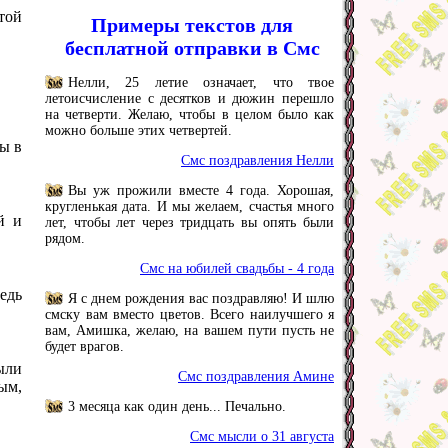
той
Примеры текстов для
бесплатной отправки в Смс
Нелли, 25 летие означает, что твое
летоисчисление с десятков и дюжин перешло
на четверти. Желаю, чтобы в целом было как
можно больше этих четвертей.
бы в
Смс поздравления Нелли
Вы уж прожили вместе 4 года. Хорошая,
кругленькая дата. И мы желаем, счастья много
й и
лет, чтобы лет через тридцать вы опять были
рядом.
Смс на юбилей свадьбы - 4 года
едь
Я с днем рождения вас поздравляю! И шлю
смску вам вместо цветов. Всего наилучшего я
вам, Амишка, желаю, на вашем пути пусть не
будет врагов.
ыли
Смс поздравления Амине
ым,
3 месяца как один день... Печально.
Смс мысли о 31 августа