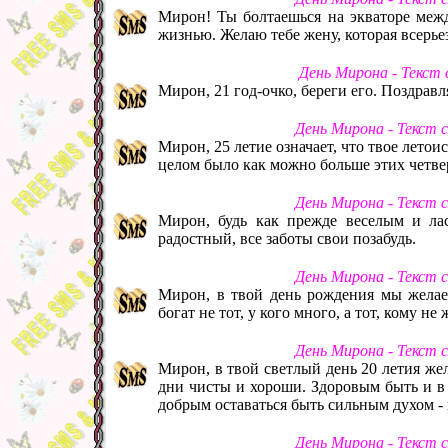
Мирон! Ты болтаешься на экваторе межд
жизнью. Желаю тебе жену, которая всерье
День Мирона - Текст
Мирон, 21 год-очко, береги его. Поздрав
День Мирона - Текст 
Мирон, 25 летие означает, что твое лето
целом было как можно больше этих четве
День Мирона - Текст 
Мирон, будь как прежде веселым и ла
радостный, все заботы свои позабудь.
День Мирона - Текст 
Мирон, в твой день рождения мы желаем
богат не тот, у кого много, а тот, кому не
День Мирона - Текст 
Мирон, в твой светлый день 20 летия же
дни чисты и хороши. Здоровым быть и в 
добрым оставаться быть сильным духом - 
День Мирона - Текст 