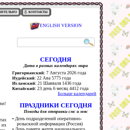
НИТЕЛЬНО
КОНТАКТЫ
ENGLISH VERSION
СЕГОДНЯ
Дата в разных календарях мира
: 7 Августа 2026 года
Григорианский
: 22 Ава 5775 года
Иудейский
: 21 Шавваля 1436 года
Исламский
: 23 день 6 месяц 4412 года
Китайский
Больше календарей
ви!
ПРАЗДНИКИ СЕГОДНЯ
Поводы для отправки смс и ммс
• День подразделений оперативно-
атах
розыскной информации (Россия)
 их
• День памяти жертв национального