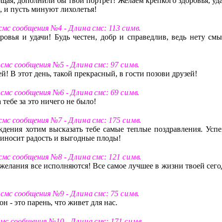
ощая, дополнили бы твой портрет! Желаем крепкого здоровья, уд
е, и пусть минуют лихолетья!
 смс сообщения №4 -
Д л и н а
смс: 113
с и м в
.
ровья и удачи! Будь честен, добр и справедлив, ведь нету смы
 смс сообщения №5 -
Д л и н а
смс: 97
с и м в
.
ей! В этот день, такой прекрасный, в гости позови друзей!
 смс сообщения №6 -
Д л и н а
смс: 69
с и м в
.
 тебе за это ничего не было!
 смс сообщения №7 -
Д л и н а
смс: 175
с и м в
.
ждения хотим высказать тебе самые теплые поздравления. Успе
 приносит радость и выгодные плоды!
 смс сообщения №8 -
Д л и н а
смс: 121
с и м в
.
 желания все исполняются! Все самое лучшее в жизни твоей сего
 смс сообщения №9 -
Д л и н а
смс: 75
с и м в
.
н - это парень, что живет для нас.
смс сообщения №10 -
Д л и н а
смс: 171
с и м в
.