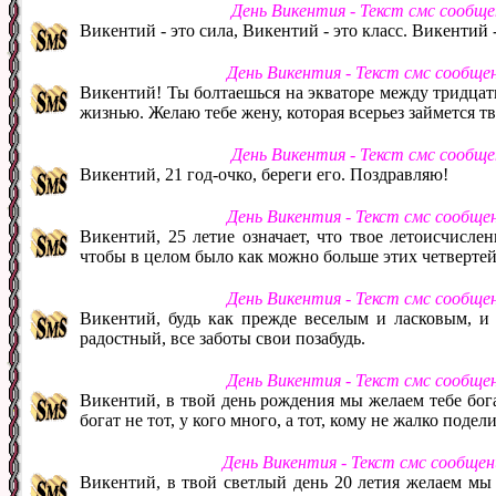
День Викентия - Текст смс сообщ
Викентий - это сила, Викентий - это класс. Викентий -
День Викентия - Текст смс сообще
Викентий! Ты болтаешься на экваторе между тридцать
жизнью. Желаю тебе жену, которая всерьез займется 
День Викентия - Текст смс сообщ
Викентий, 21 год-очко, береги его. Поздравляю!
День Викентия - Текст смс сообще
Викентий, 25 летие означает, что твое летоисчисле
чтобы в целом было как можно больше этих четвертей
День Викентия - Текст смс сообще
Викентий, будь как прежде веселым и ласковым, и 
радостный, все заботы свои позабудь.
День Викентия - Текст смс сообще
Викентий, в твой день рождения мы желаем тебе бога
богат не тот, у кого много, а тот, кому не жалко подел
День Викентия - Текст смс сообще
Викентий, в твой светлый день 20 летия желаем мы 